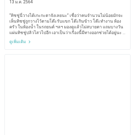
13 ม.ค. 2564
“ทิชชู่นี่วางได้เกะกะตาจังเลยนะ” เชื่อว่าคนจำนวนไม่น้อยมักจะ
เห็นทิชชู่ถูกวางไว้ตามโต๊ะรับแขก โต๊ะกินข้าว โต๊ะทำงาน ห้อง
ครัว ในห้องน้ำ ในรถยนต์ ฯลฯ มองดูแล้วไม่สบายตา แถมบางวัน
แผ่นทิชชู่ปลิวไสวไปอีก เอาเป็นว่าเรื่องนี้มีทางออกช่วยได้อยู่นะ ก็
ลองใช้งาน “กล่องทิชชู่” ดูซิ แอบกระซิบเลยว่าจะทำให้ทิช่ชูวาง
ดูเพิ่มเติม
ที่ไหนสวยหรูน่ามองไปหมด ไม่ว่าจะเป็นทิชชู่รูปแบบไหนเอาอยู่!