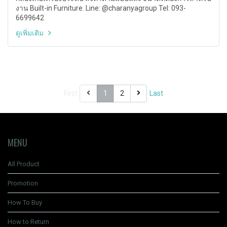
งาน Built-in Furniture. Line: @charanyagroup Tel: 093-
6699642
ดูเพิ่มเติม
First
1
2
Last
MENU
All Product
Promotion
How To Buy
How to Return