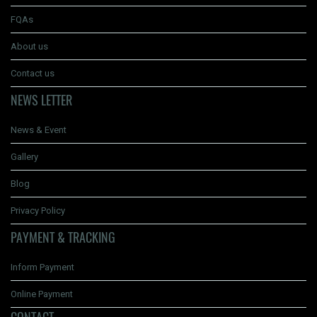
FQAs
About us
Contact us
NEWS LETTER
News & Event
Gallery
Blog
Privacy Policy
PAYMENT & TRACKING
Inform Payment
Online Payment