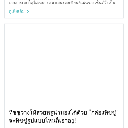
เอกสารเลยก็ดูไม่เหมาะสม แผ่นรองเขียน/แผ่นรองเซ็นต์จึงเป็น
อีกทางเลือกที่ควรค่าต่อการใช้งาน แต่ทว่าก็ยังมีคนสงสัยอยากรู้
ดูเพิ่มเติม
ว่าการเลือกใช้แผ่นที่ว่านี้จะช่วยให้การทำงานง่าย และสะดวก
มากขึ้นจริงหรือ? เราจึงไม่รอช้านำ 4 เหตุผลมาการันตีให้ทันทีใน
บทความนี้
ทิชชู่วางให้สวยหรูน่ามองได้ด้วย “กล่องทิชชู่”
จะทิชชู่รูปแบบไหนก็เอาอยู่!