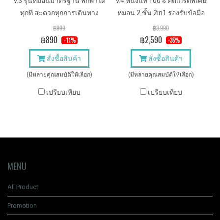
V.3 รุ่นหมอนมาตรฐาน พกพาได้
V.4 หนังแท้ 100% คัดเกรดพิเศษ
ทุกที สะดวกทุกการเดินทาง
หมอน 2 ชั้น 2in1 รองรับข้อมือ
มาตรฐานและสายนาฬิกาสั้น
฿999
฿3,990
สำหรับคนข้อมือเล็ก
฿890
฿2,590
-11%
-35%
สั่งซื้อสินค้า
สั่งซื้อสินค้า
(มีหลายคุณสมบัติให้เลือก)
(มีหลายคุณสมบัติให้เลือก)
เปรียบเทียบ
เปรียบเทียบ
MENU
All Product
Promotion