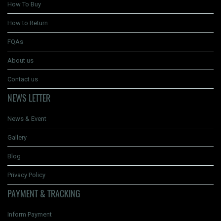
How To Buy
How to Return
FQAs
About us
Contact us
NEWS LETTER
News & Event
Gallery
Blog
Privacy Policy
PAYMENT & TRACKING
Inform Payment