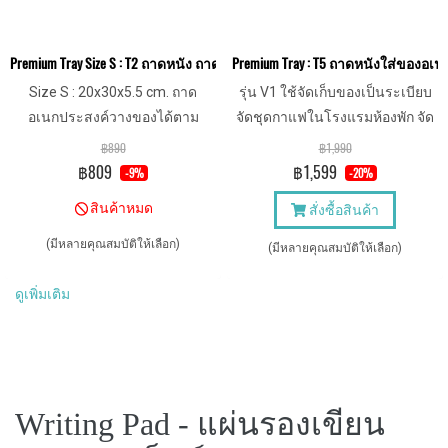
Premium Tray Size S : T2 ถาดหนัง ถาดเสริฟ เกรดพรีเมี่ยม สำหรับโรงแรม 
Premium Tray : T5 ถาดหนังใส่ของอ
Size S : 20x30x5.5 cm. ถาด
รุ่น V1 ใช้จัดเก็บของเป็นระเบียบ
อเนกประสงค์วางของได้ตาม
จัดชุดกาแฟในโรงแรมห้องพัก จัด
ต้องการ ทั้งเครื่องสำอาง เครื่อง
เก็บของในบ้าน
฿890
฿1,990
ประดับ ขนม หรืออื่น ๆ
฿809
฿1,599
-9%
-20%
สินค้าหมด
สั่งซื้อสินค้า
(มีหลายคุณสมบัติให้เลือก)
(มีหลายคุณสมบัติให้เลือก)
ดูเพิ่มเติม
Writing Pad - แผ่นรองเขียน