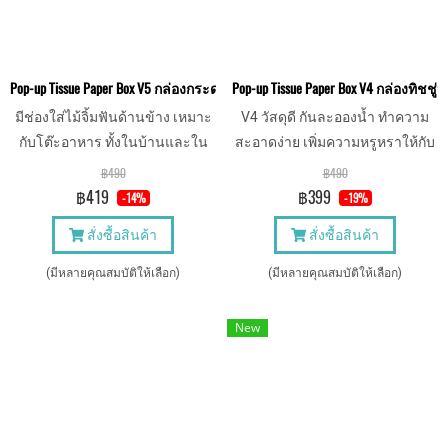
Pop-up Tissue Paper Box V5 กล่องกระดาษทิชชู่หนัง แบบป๊อปอัพ พร้อมช่องใส่ไม
Pop-up Tissue Paper Box V4 กล่องทิชชู
มีช่องใส่ไม้จิ้มฟันด้านข้าง เหมาะ
V4 วัสดุดี กันละอองน้ำ ทำความ
กับโต๊ะอาหาร ทั้งในบ้านและใน
สะอาดง่าย เพิ่มความหรูหราให้กับ
ร้าน วัสดุดี กันละอองน้ำ ทำความ
การใช้งาน
฿490
฿490
สะอาดง่าย
฿419
฿399
-14%
-19%
สั่งซื้อสินค้า
สั่งซื้อสินค้า
(มีหลายคุณสมบัติให้เลือก)
(มีหลายคุณสมบัติให้เลือก)
New