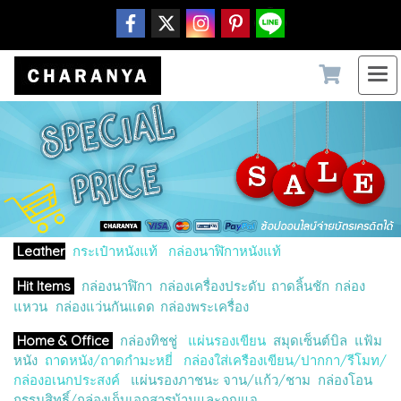
Leather
กระเป๋าหนังแท้
กล่องนาฬิกาหนังแท้
กล่องนาฬิกา
กล่องเครื่องประดับ
ถาดลิ้นชัก
กล่อง
Hit Items
แหวน
กล่องแว่นกันแดด
กล่องพระเครื่อง
Home & Office
กล่องทิชชู่
แผ่นรองเขียน
สมุดเซ็นต์บิล
แฟ้ม
หนัง
ถาดหนัง/ถาดกำมะหยี่
กล่องใส่เครืองเขียน/ปา
กกา/รีโมท/
กล่องอเนกประสงค์
แผ่นรองภาชนะ จาน/แก้ว/ชาม
กล่องโอน
กรรมสิทธิ์/กล่องเก็บเอกสารบ้านและกุญแจ