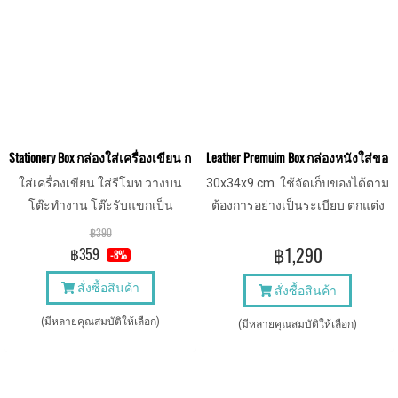
Stationery Box กล่องใส่เครื่องเขียน กล่องใส่รีโมท
Leather Premuim Box กล่องหนังใส่ของ
ใส่เครื่องเขียน ใส่รีโมท วางบน
30x34x9 cm. ใช้จัดเก็บของได้ตาม
โต๊ะทำงาน โต๊ะรับแขกเป็น
ต้องการอย่างเป็นระเบียบ ตกแต่ง
ระเบียบ หาง่าย เป็นของตกแต่งใน
บ้านได้ วางตรงไหนก็ดูดี
฿390
บ้าน คอนโด ออฟฟิศได้
฿1,290
฿359
-8%
สั่งซื้อสินค้า
สั่งซื้อสินค้า
(มีหลายคุณสมบัติให้เลือก)
(มีหลายคุณสมบัติให้เลือก)