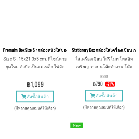
Premuim Box Size S : กล่องหนังใส่ของอเนกประสงค์ เกรดพรีเมี่ยม
Stationery Box กล่องใส่เครื่องเขียน กล
Size S : 15x21.3x5 cm. ดีไซน์สวย
ใส่เครื่องเขียน ใส่รีโมท โพสอิท
ยุคใหม่ ตัวปิดเป็นแม่เหล็ก ใช้จัด
เหรียญ วางบนโต๊ะทำงาน โต๊ะ
เก็บของได้ตามต้องการอย่างเป็น
รับแขกเป็นระเบียบ หาง่าย เป็น
฿999
ระเบียบ
ของตกแต่งในบ้าน คอนโด ออฟฟิศ
฿1,099
฿790
-21%
ได้
สั่งซื้อสินค้า
สั่งซื้อสินค้า
(มีหลายคุณสมบัติให้เลือก)
(มีหลายคุณสมบัติให้เลือก)
New