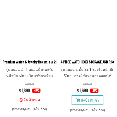
Premium Watch & Jewelry Box หมอน 2in1 กล่องใส่เครื่องประดับ นาฬิกา แหวน 
4 PIECE WATCH BOX STORAGE AND RINGS
รุ่นหมอน 2in1 หมอนนิ่มรองรับ
รุ่นหมอน 2 ชั้น 2in1 รองรับหน้าปัด
หน้าปัด 60มม. ใส่นาฬิกาเรือน
50มม. ถาดใส่แหวนถอดออกได้
ใหญ่ได้สบายๆ งานสวย วัสดุดี พรี
฿3,299
฿2,690
เมี่ยม
฿1,899
฿1,699
-42%
-37%
สินค้าหมด
สั่งซื้อสินค้า
(มีหลายคุณสมบัติให้เลือก)
(มีหลายคุณสมบัติให้เลือก)