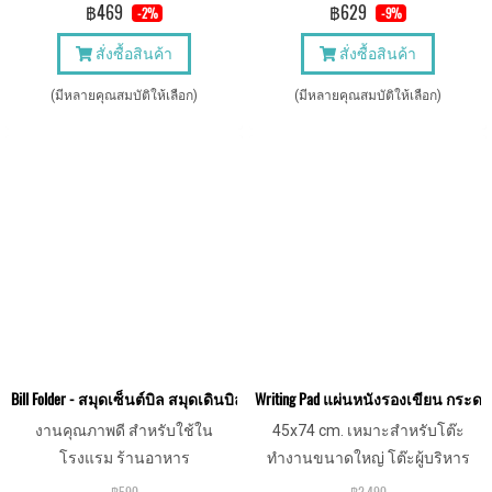
ลูกค้าของบริษัทเซ็นต์เอกสารอย่าง
฿469
฿629
-2%
-9%
ดูดีมีระดับ
สั่งซื้อสินค้า
สั่งซื้อสินค้า
(มีหลายคุณสมบัติให้เลือก)
(มีหลายคุณสมบัติให้เลือก)
Bill Folder - สมุดเซ็นต์บิล สมุดเดินบิล สมุดเช็คบิล แฟ้มเดินบิล แฟ้มเก็บเงิ
Writing Pad แผ่นหนังรองเขียน กระ
งานคุณภาพดี สำหรับใช้ใน
45x74 cm. เหมาะสำหรับโต๊ะ
โรงแรม ร้านอาหาร
ทำงานขนาดใหญ่ โต๊ะผู้บริหาร
และห้องประชุม