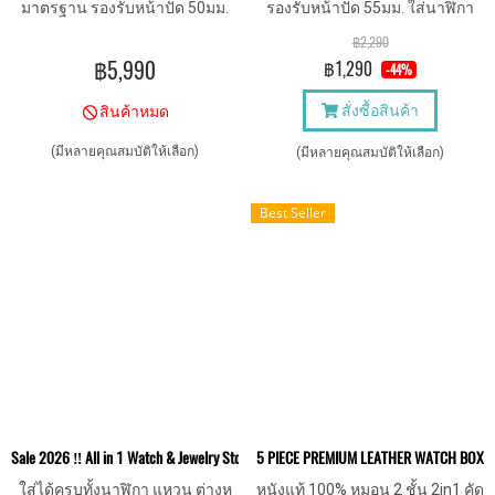
มาตรฐาน รองรับหน้าปัด 50มม.
รองรับหน้าปัด 55มม. ใส่นาฬิกา
เหมาะกับใส่ในลิ้นชัก, ไอซ์แลนด์
เรือนใหญ่ได้ หมอนนิ่ม สวยพรีเมี่
฿2,290
หรือวางนาฬิกาโชว์หน้าร้านค้า
ยม พร้อมกุญแจล็อค
฿5,990
฿1,290
-44%
สั่งซื้อสินค้า
สินค้าหมด
(มีหลายคุณสมบัติให้เลือก)
(มีหลายคุณสมบัติให้เลือก)
Best Seller
Sale 2026 ‼️ All in 1 Watch & Jewelry Storage กล่องนาฬิกา กล่องเครื่องประดับ
5 PIECE PREMIUM LEATHER WATCH BOX 
ใส่ได้ครบทั้งนาฬิกา แหวน ต่างหู
หนังแท้ 100% หมอน 2 ชั้น 2in1 คัด