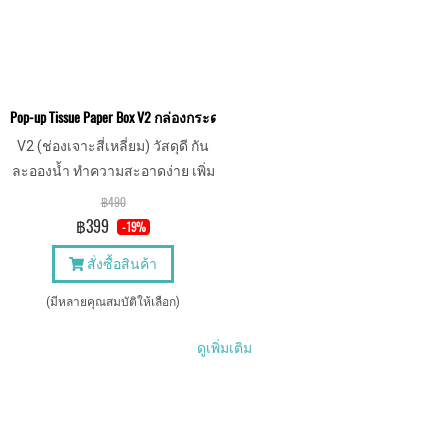
Pop-up Tissue Paper Box V2 กล่องกระดาษทิชชู่หนัง แบบป๊อปอัพ
V2 (ช่องเจาะสี่เหลี่ยม) วัสดุดี กัน
ละอองน้ำ ทำความสะอาดง่าย เพิ่ม
ความหรูหราให้กับการใช้งาน
฿490
฿399
-19%
สั่งซื้อสินค้า
(มีหลายคุณสมบัติให้เลือก)
ดูเพิ่มเติม