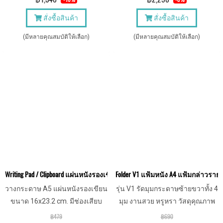
สั่งซื้อสินค้า
สั่งซื้อสินค้า
(มีหลายคุณสมบัติให้เลือก)
(มีหลายคุณสมบัติให้เลือก)
Writing Pad / Clipboard แผ่นหนังรองเขียน รองเซ็นต์เอกสาร คลิปบอร์ด หนี
Folder V1 แฟ้มหนัง A4 แฟ้มกล่าวร
วางกระดาษ A5 แผ่นหนังรองเขียน
รุ่น V1 รัดมุมกระดาษซ้ายขวาทั้ง 4
ขนาด 16x23.2 cm. มีช่องเสียบ
มุม งานสวย หรูหรา วัสดุคุณภาพ
ปากกาด้านข้าง ให้ผู้บริหารหรือ
เยี่ยม ผิวสัมผัสดี
฿479
฿690