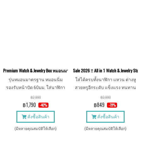
Premium Watch & Jewelry Box หมอนมาตรฐาน กล่องใส่เครื่องประดับ นาฬิกา 
Sale 2026 ‼️ All in 1 Watch & Jewelry 
รุ่นหมอนมาตรฐาน หมอนนิ่ม
ใส่ได้ครบทั้งนาฬิกา แหวน ต่างหู
รองรับหน้าปัด 60มม. ใส่นาฬิกา
สวยหรูอีกระดับ แข็งแรง ทนทาน
เรือนใหญ่ได้สบายๆ งานสวย วัสดุ
หมอนนาฬิกา 55mm.
฿2,990
฿3,990
ดี พรีเมี่ยม
฿1,790
฿849
-40%
-79%
สั่งซื้อสินค้า
สั่งซื้อสินค้า
(มีหลายคุณสมบัติให้เลือก)
(มีหลายคุณสมบัติให้เลือก)