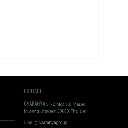
CONTACT
CHARANYA
81/2, Moo 10, Thasao,
Mueang, Uttaradit 53000, Thailand
Line: @charanyagroup