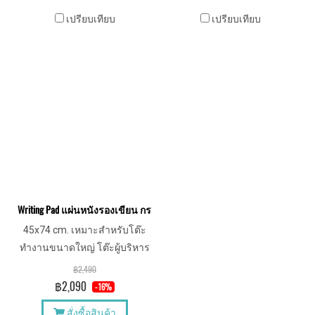
เปรียบเทียบ
เปรียบเทียบ
Writing Pad แผ่นหนังรองเขียน กระดานรองเขียน คลิปบอร์ด ขนาดใหญ่
45x74 cm. เหมาะสำหรับโต๊ะ
ทำงานขนาดใหญ่ โต๊ะผู้บริหาร
และห้องประชุม
฿2,490
฿2,090
-16%
สั่งซื้อสินค้า