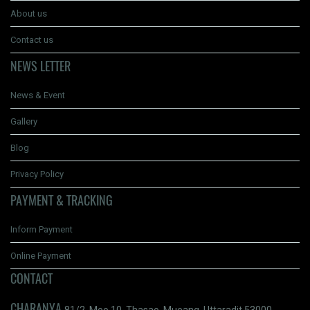
About us
Contact us
NEWS LETTER
News & Event
Gallery
Blog
Privacy Policy
PAYMENT & TRACKING
Inform Payment
Online Payment
CONTACT
CHARANYA