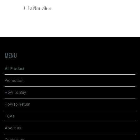
เปรียบเทียบ
MENU
All Product
Promotion
How To Buy
How to Return
FQAs
About us
Contact us