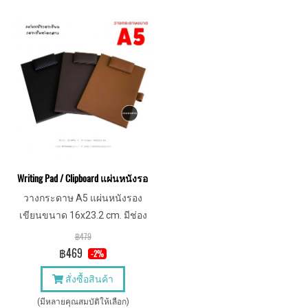
Writing Pad / Clipboard แผ่นหนังรองเขียน รองเซ็นต์เอกสาร คลิปบอร์ด ห
วางกระดาษ A5 แผ่นหนังรอง
เขียนขนาด 16x23.2 cm. มีช่อง
เสียบปากกาด้านข้าง ให้ผู้
฿479
บริหารหรือลูกค้าของบริษัทเซ็น
฿469
-2%
ต์เอกสารอย่างดูดีมีระดับ
สั่งซื้อสินค้า
(มีหลายคุณสมบัติให้เลือก)