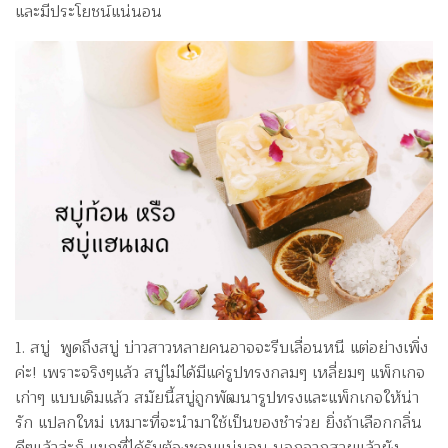
และมีประโยชน์แน่นอน
1. สบู่ พูดถึงสบู่ บ่าวสาวหลายคนอาจจะรีบเลื่อนหนี แต่อย่างเพิ่ง
ค่ะ! เพราะจริงๆแล้ว สบู่ไม่ได้มีแค่รูปทรงกลมๆ เหลี่ยมๆ แพ็กเกจ
เก่าๆ แบบเดิมแล้ว สมัยนี้สบู่ถูกพัฒนารูปทรงและแพ็กเกจให้น่า
รัก แปลกใหม่ เหมาะที่จะนำมาใช้เป็นของชำร่วย ยิ่งถ้าเลือกกลิ่น