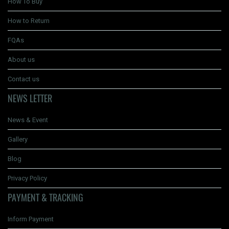
How To Buy
How to Return
FQAs
About us
Contact us
NEWS LETTER
News & Event
Gallery
Blog
Privacy Policy
PAYMENT & TRACKING
Inform Payment