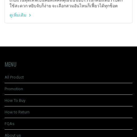
เก็บแว่นสุดเลิฟเป็นคอลเล็คที่คุณชื่นชอบไว้ในกล่องเดียว เปิดก็
ใช้สะดวก หยิบจับก็ง่าย จะเลือกสวมอันไหนก็เฟี้ยวได้ทุกช็อต
ดูเพิ่มเติม
MENU
All Product
Promotion
How To Buy
How to Return
FQAs
About us