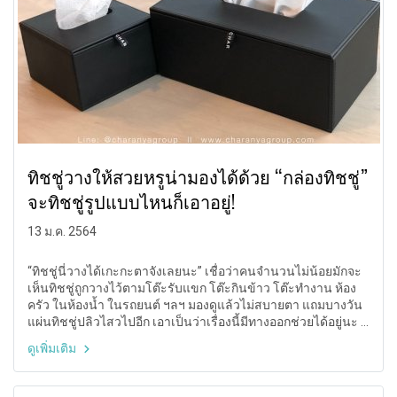
ทิชชู่วางให้สวยหรูน่ามองได้ด้วย “กล่องทิชชู่”
จะทิชชู่รูปแบบไหนก็เอาอยู่!
13 ม.ค. 2564
“ทิชชู่นี่วางได้เกะกะตาจังเลยนะ” เชื่อว่าคนจำนวนไม่น้อยมักจะ
เห็นทิชชู่ถูกวางไว้ตามโต๊ะรับแขก โต๊ะกินข้าว โต๊ะทำงาน ห้อง
ครัว ในห้องน้ำ ในรถยนต์ ฯลฯ มองดูแล้วไม่สบายตา แถมบางวัน
แผ่นทิชชู่ปลิวไสวไปอีก เอาเป็นว่าเรื่องนี้มีทางออกช่วยได้อยู่นะ ก็
ลองใช้งาน “กล่องทิชชู่” ดูซิ แอบกระซิบเลยว่าจะทำให้ทิช่ชูวาง
ดูเพิ่มเติม
ที่ไหนสวยหรูน่ามองไปหมด ไม่ว่าจะเป็นทิชชู่รูปแบบไหนเอาอยู่!