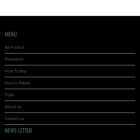
MENU
All Product
Promotion
How To Buy
How to Return
FQAs
About us
Contact us
NEWS LETTER