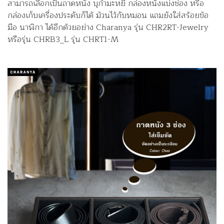
สามารถเลือกเป็นถาดหนัง บุกำมะหยี่ กล่องหนังแบ่งช่อง หรือ
กล่องเก็บเครื่องประดับก็ได้ ม้วนไว้กับหมอน แถมยังใส่สร้อยข้อ
มือ นาฬิกา ได้อีกด้วยอย่าง Charanya รุ่น CHR2RT-Jewelry
หรือรุ่น CHRB3_L รุ่น CHRT1-M