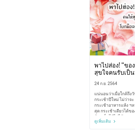
พาไปส่อง! “ของ
สุขใจคนรับเป็น
ปีใหม่ไปเลย
24 ก.ย. 2564
แน่นอนว่าเมื่อใกล้ถึงว
กระเช้าปีใหม่ ไม่ว่าจ
กระเช้าอาหารแห้ง ฯล
สุด กระเช้าเดียวได้ขอ
ล้วนเก็บไว้ไม่ได้นาน 
ดูเพิ่มเติม
กระเช้าไหนของใคร ซึ่ง
อื่น ๆ ที่น่าสนใจ แถมย
อีกด้วย ว่าแต่จะเป็น