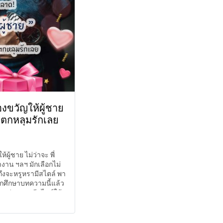
งขวัญให้ผู้ชาย
วตกหลุมรักเลย
ผู้ชาย ไม่ว่าจะ พี่
ทำงาน ฯลฯ มักเลือกไม่
้ถึงจะหรูหรามีสไตล์ พา
จากศึกษาบทความนี้แล้ว
เท่หรูหรามีสไตล์ให้
่นอน สาว ๆ คนไหนไม่
ย