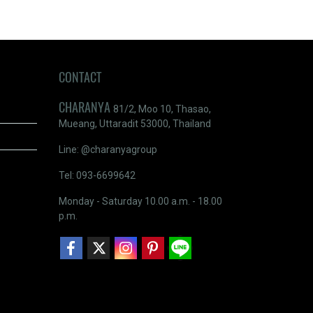
CONTACT
CHARANYA
81/2, Moo 10, Thasao,
Mueang, Uttaradit 53000, Thailand
Line: @charanyagroup
Tel: 093-6699642
Monday - Saturday 10.00 a.m. - 18.00
p.m.