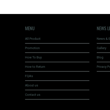
คนไปส่องเอง รับรองว่
MENU
NEWS L
All Product
News & E
Promotion
Gallery
How To Buy
Blog
How to Return
Privacy P
FQAs
About us
Contact us