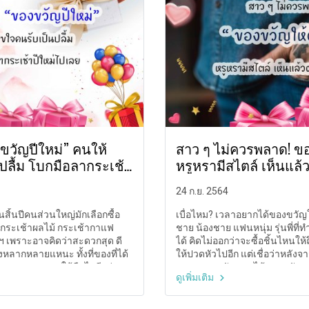
ขวัญปีใหม่” คนให้
สาว ๆ ไม่ควรพลาด! ขอ
ปลื้ม โบกมือลากระเช้า
หรูหรามีสไตล์ เห็นแล้
24 ก.ย. 2564
ันสิ้นปีคนส่วนใหญ่มักเลือกซื้อ
เบื่อไหม? เวลาอยากได้ของขวัญให้
ะ กระเช้าผลไม้ กระเช้ากาแฟ
ชาย น้องชาย แฟนหนุ่ม รุ่นพี่ที่
ฯ เพราะอาจคิดว่าสะดวกสุด ดี
ได้ คิดไม่ออกว่าจะซื้อชิ้นไหนให
งหลากหลายแหนะ ทั้งที่ของที่ได้
ให้ปวดหัวไปอีก แต่เชื่อว่าหลัง
เผลอ ๆ หลายคนให้ลืมไปอีกว่า
คงหายปวดหัว แถมได้ของขวัญสุด
ดูเพิ่มเติม
จริง ๆ แล้วยังมีของขวัญปีใหม่
คุณผู้ชายเห็นแล้วตกหลุมรักแน
ังเก็บไว้ได้นานนม ไม่ลืมเลือนกัน
อยากพลาดรีบตามเราไปดูกันเล
อะไร? บทความนี้ขออาสาพาทุก ๆ