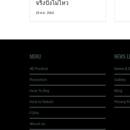
จริงปังไม่ไหว
23 พ.ย. 2563
MENU
NEWS L
All Product
News & E
Promotion
Gallery
How To Buy
Blog
How to Return
Privacy P
FQAs
About us