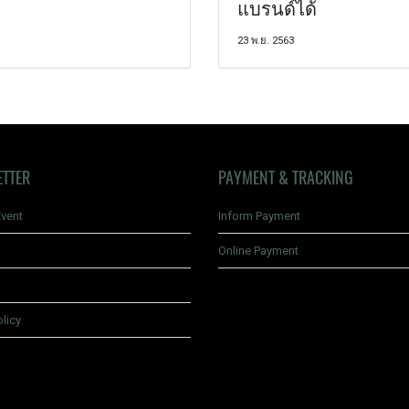
แบรนด์ได้
23 พ.ย. 2563
ETTER
PAYMENT & TRACKING
vent
Inform Payment
Online Payment
olicy