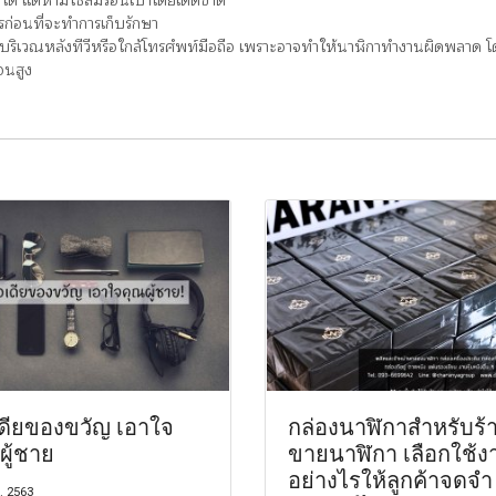
ด้ แต่ห้ามใช้ลมร้อนเป่าโดยเด็ดขาด
รก่อนที่จะทำการเก็บรักษา
ช่น บริเวณหลังทีวีหรือใกล้โทรศํพท์มือถือ เพราะอาจทำให้นาฬิกาทำงานผิดพล
้อนสูง
ดียของขวัญ เอาใจ
กล่องนาฬิกาสำหรับร้
ผู้ชาย
ขายนาฬิกา เลือกใช้ง
อย่างไรให้ลูกค้าจดจำ
. 2563