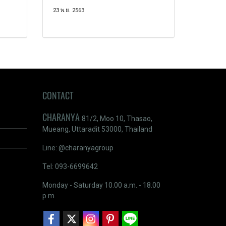
23 พ.ย. 2563
CONTACT
CHARANYA
81/2, Moo 10, Thasao,
Mueang, Uttaradit 53000, Thailand
Line: @charanyagroup
Tel: 093-6699642
Monday - Saturday 10.00 a.m. - 18.00
p.m.