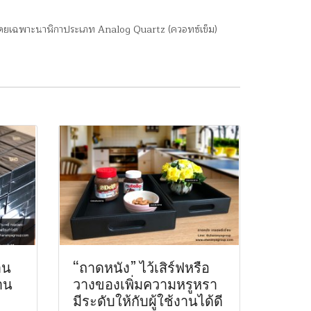
าด โดยเฉพาะนาฬิกาประเภท Analog Quartz (ควอทซ์เข็ม)
าน
“ถาดหนัง” ไว้เสิร์ฟหรือ
าน
วางของเพิ่มความหรูหรา
มีระดับให้กับผู้ใช้งานได้ดี