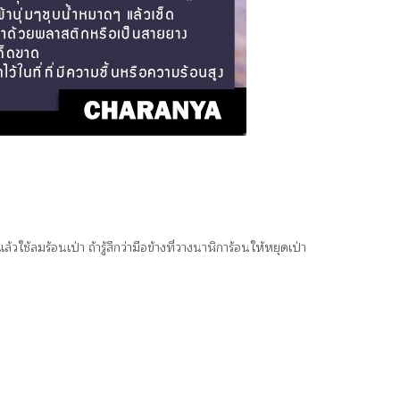
วใช้ลมร้อนเป่า ถ้ารู้สึกว่ามือข้างที่วางนาฬิการ้อนให้หยุดเป่า