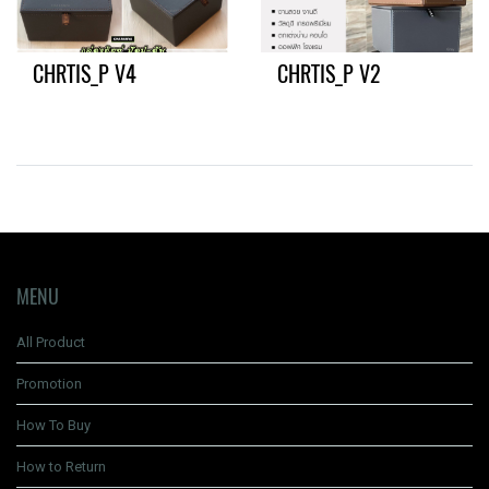
CHRTIS_P V4
CHRTIS_P V2
MENU
All Product
Promotion
How To Buy
How to Return