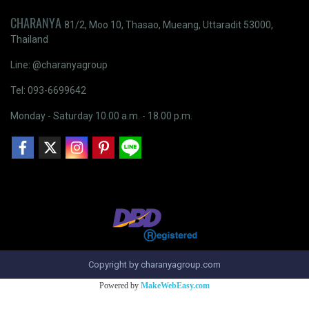
CHARANYA
81/2, Moo 10, Thasao, Mueang, Uttaradit 53000,
Thailand
Line: @charanyagroup
Tel: 093-6699642
Monday - Saturday 10.00 a.m. - 18.00 p.m.
Copyright by charanyagroup.com
Powered by
MakeWebEasy.com