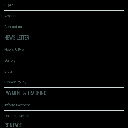
FQAs
About us
Contact us
NEWS LETTER
News & Event
Gallery
Blog
Privacy Policy
PAYMENT & TRACKING
Inform Payment
Online Payment
CONTACT