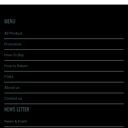
MENU
All Product
Promotion
How To Buy
How to Return
FQAs
About us
Contact us
NEWS LETTER
News & Event