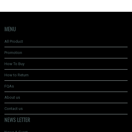
MENU
All Product
Promotion
How To Buy
How to Return
FQAs
About us
Contact us
NEWS LETTER