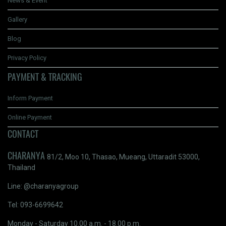
News & Event
Gallery
Blog
Privacy Policy
PAYMENT & TRACKING
Inform Payment
Online Payment
CONTACT
CHARANYA
81/2, Moo 10, Thasao, Mueang, Uttaradit 53000,
Thailand
Line: @charanyagroup
Tel: 093-6699642
Monday - Saturday 10.00 a.m. - 18.00 p.m.