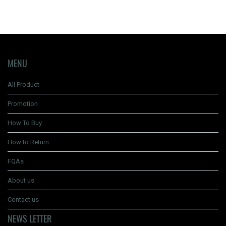
MENU
All Product
Promotion
How To Buy
How to Return
FQAs
About us
Contact us
NEWS LETTER