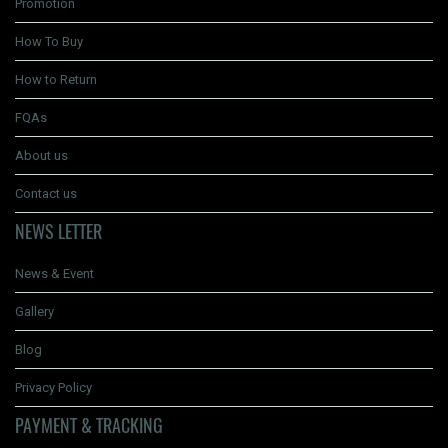
Promotion
How To Buy
How to Return
FQAs
About us
Contact us
NEWS LETTER
News & Event
Gallery
Blog
Privacy Policy
PAYMENT & TRACKING