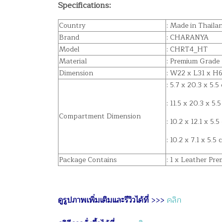
Specifications:
Country
: Made in Thaila
Brand
: CHARANYA
Model
: CHRT4_HT
Material
: Premium Grade
Dimension
: W22 x L31 x H6
: 5.7 x 20.3 x 5.5
: 11.5 x 20.3 x 5.
Compartment Dimension
: 10.2 x 12.1 x 5.5
: 10.2 x 7.1 x 5.5 
Package Contains
: 1 x Leather P
ดูรูปภาพเพิ่มเติมและรีวิวได้ที่
>>>
คลิก