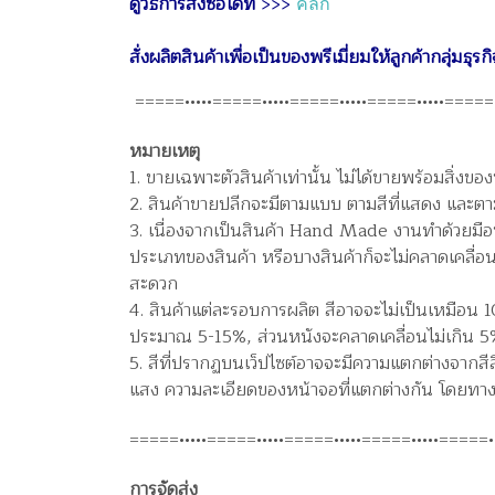
ดูวิธีการสั่งซื้อได้ที่
>>>
คลิก
สั่งผลิตสินค้าเพื่อเป็นของพรีเมี่ยมให้ลูกค้ากลุ่มธุร
=====•••••=====•••••=====•••••=====•••••=====•
หมายเหตุ
1. ขายเฉพาะตัวสินค้าเท่านั้น ไม่ได้ขายพร้อมสิ่ง
2. สินค้าขายปลีกจะมีตามแบบ ตามสีที่แสดง และตามขน
3. เนื่องจากเป็นสินค้า Hand Made งานทำด้วยมือ
ประเภทของสินค้า หรือบางสินค้าก็จะไม่คลาดเคลื่อนเ
สะดวก
4. สินค้าแต่ละรอบการผลิต สีอาจจะไม่เป็นเหมือน 
ประมาณ 5-15%, ส่วนหนังจะคลาดเคลื่อนไม่เกิน 5% 
5. สีที่ปรากฏบนเว็ปไซต์อาจจะมีความแตกต่างจากสีส
แสง ความละเอียดของหน้าจอที่แตกต่างกัน โดยทางร
=====•••••=====•••••=====•••••=====•••••=====••
การจัดส่ง