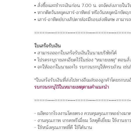
▪️ สั่งซื้อและชำระเงินก่อน 7.00 น. จะจัดส่งภายใน
▪️ หากติดวันหยุดเสาร์-อาทิตย์ หรือวันหยุดนักขัตฤก
▪️ เสาร์-อาทิตย์บางสัปดาห์จะมีรอบส่งพิเศษ สาม
=====•••••=====•••••=====•••••=====•••••=====••
ใบเสร็จรับเงิน
▪️ สามารถออกใบเสร็จรับเงินในนามบริษัทได้
▪️ โปรดระบุรายละเอียดไว้ในช่อง "หมายเหตุ" ตอนสั่
▪️ จะให้ออกในนามอะไร รบกวนระบุให้ครบถ้วน เช่นชื่อบ
*ใบเสร็จรับเงินที่ส่งไปทางอีเมล์ของลูกค้าโดยระบบ
รบกวนระบุไว้ในหมายเหตุตามคำแนะนำ
=====•••••=====•••••=====•••••=====•••••=====••
- ผลิตจากโรงงานโดยตรง ควบคุมคุณภาพอย่างมา
- งานคุณภาพ เกรดพรีเมี่ยม วัสดุดีเยี่ยม ใช้งานย
- ใช้หนังคุณภาพที่ดี ใช้ได้นาน