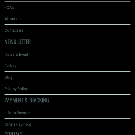
FQAs
About us
Contact us
NEWS LETTER
News & Event
Gallery
Blog
Privacy Policy
PAYMENT & TRACKING
Inform Payment
Online Payment
CONTACT