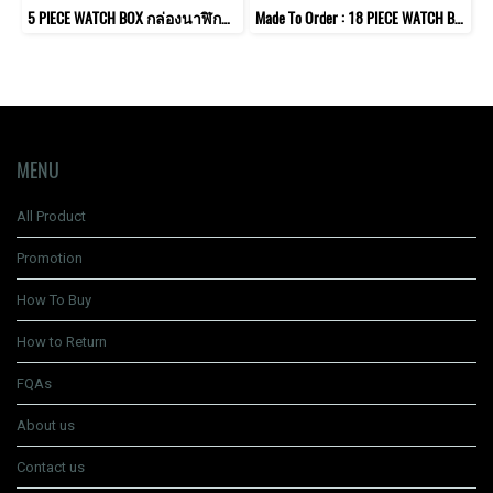
5 PIECE WATCH BOX กล่องนาฬิกา 5 เรือน หมอนมาตรฐาน
Made To Order : 18 PIECE WATCH BOX กล่องนาฬิกา / ถาดนาฬิกา 18 เรือน รุ่นหมอนมาตรฐาน ใช้วางโชว์หน้าร้านหรือวางในไอซ์แลนด์ในห้องแต่งตัว
MENU
All Product
Promotion
How To Buy
How to Return
FQAs
About us
Contact us