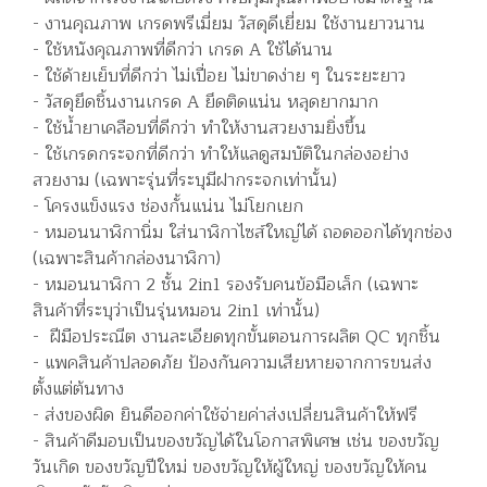
- งานคุณภาพ เกรดพรีเมี่ยม วัสดุดีเยี่ยม ใช้งานยาวนาน
- ใช้หนังคุณภาพที่ดีกว่า เกรด A ใช้ได้นาน
- ใช้ด้ายเย็บที่ดีกว่า ไม่เปื่อย ไม่ขาดง่าย ๆ ในระยะยาว
- วัสดุยึดชิ้นงานเกรด A ยึดติดแน่น หลุดยากมาก
- ใช้น้ำยาเคลือบที่ดีกว่า ทำให้งานสวยงามยิ่งขึ้น
- ใช้เกรดกระจกที่ดีกว่า ทำให้แลดูสมบัติในกล่องอย่าง
สวยงาม (เฉพาะรุ่นที่ระบุมีฝากระจกเท่านั้น)
- โครงแข็งแรง ช่องกั้นแน่น ไม่โยกเยก
- หมอนนาฬิกานิ่ม ใส่นาฬิกาไซส์ใหญ่ได้ ถอดออกได้ทุกช่อง
(เฉพาะสินค้ากล่องนาฬิกา)
- หมอนนาฬิกา 2 ชั้น 2in1 รองรับคนข้อมือเล็ก (เฉพาะ
สินค้าที่ระบุว่าเป็นรุ่นหมอน 2in1 เท่านั้น)
- ฝีมือประณีต งานละเอียดทุกขั้นตอนการผลิต QC ทุกชิ้น
- แพคสินค้าปลอดภัย ป้องกันความเสียหายจากการขนส่ง
ตั้งแต่ต้นทาง
- ส่งของผิด ยินดีออกค่าใช้จ่ายค่าส่งเปลี่ยนสินค้าให้ฟรี
- สินค้าดีมอบเป็นของขวัญได้ในโอกาสพิเศษ เช่น ของขวัญ
วันเกิด ของขวัญปีใหม่ ของขวัญให้ผู้ใหญ่ ของขวัญให้คน