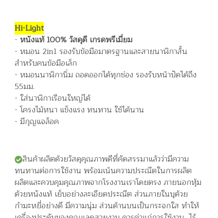
Hi-Light
-
หนังแท้ 100% วัสดุดี เกรดพรีเมี่ยม
- หมอน 2in1 รองรับข้อมือมาตรฐานและสายนาฬิกาสั้น
สำหรับคนข้อมือเล็ก
- หมอนนาฬิกานิ่ม ถอดออกได้ทุกช่อง รองรับหน้าปัดได้ถึง
55มม.
- ใส่นาฬิกาเรือนใหญ่ได้
- โครงไม้หนา แข็งแรง ทนทาน ใช้ได้นาน
- มีกุญแจล็อค
สินค้าผลิตด้วยวัสดุคุณภาพดีที่คัดสรรมาแล้วว่ามีความ
ทนทานต่อการใช้งาน พร้อมเน้นความประณีตในการผลิต
ผลิตและควบคุมคุณภาพจากโรงงานเราโดยตรง ภายนอกหุ้ม
ด้วยหนังแท้ เย็บอย่างละเอียดประณีต ส่วนภายในบุด้วย
กำมะหยี่อย่างดี มีความนุ่ม ส่วนด้านบนเป็นกระจกใส ทำให้
เครื่องประดับของคุณแลดูสวยงาม ควรค่าแก่การใช้งาน ไร้