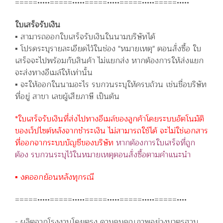
=====•••••=====•••••=====•••••=====•••••=====•••••
ใบเสร็จรับเงิน
▪️ สามารถออกใบเสร็จรับเงินในนามบริษัทได้
▪️ โปรดระบุรายละเอียดไว้ในช่อง "หมายเหตุ" ตอนสั่งซื้อ ใบ
เสร็จจะไปพร้อมกับสินค้า ไม่แยกส่ง หากต้องการให้ส่งแยก
จะส่งทางอีเมล์ให้เท่านั้น
▪️ จะให้ออกในนามอะไร รบกวนระบุให้ครบถ้วน เช่นชื่อบริษัท
ที่อยู่ สาขา เลขผู้เสียภาษี เป็นต้น
*ใบเสร็จรับเงินที่ส่งไปทางอีเมล์ของลูกค้าโดยระบบอัตโนมัติ
ของเว็ปไซต์หลังจากชำระเงิน ไม่สามารถใช้ได้ จะไม่ใช่เอกสาร
ที่ออกจากระบบบัญชีของบริษัท
หากต้องการใบเสร็จที่ถูก
ต้อง รบกวนระบุไว้ในหมายเหตุตอนสั่งซื้อตามคำแนะนำ
▪️ งดออกย้อนหลังทุกรณี
=====•••••=====•••••=====•••••=====•••••=====••••
- ผลิตจากโรงงานโดยตรง ควบคุมคุณภาพอย่างมาตรฐาน