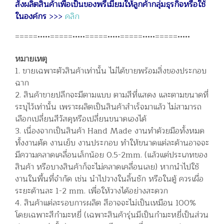
สั่งผลิตสินค้าเพื่อเป็นของพรีเมี่ยมให้ลูกค้ากลุ่มธุรกิจหรือใช้
ในองค์กร
>>>
คลิก
=====•••••=====•••••=====•••••=====•••••=====•••••
หมายเหตุ
1. ขายเฉพาะตัวสินค้าเท่านั้น ไม่ได้ขายพร้อมสิ่งของประกอบ
ฉาก
2. สินค้าขายปลีกจะมีตามแบบ ตามสีที่แสดง และตามขนาดที่
ระบุไว้เท่านั้น เพราะผลิตเป็นสินค้าสำเร็จมาแล้ว ไม่สามารถ
เลือกเปลี่ยนสีวัสดุหรือเปลี่ยนขนาดเองได้
3. เนื่องจากเป็นสินค้า Hand Made งานทำด้วยมือทั้งหมด
ทั้งงานตัด งานเย็บ งานประกอบ ทำให้ขนาดแต่ละด้านอาจจะ
มีความคลาดเคลื่อนเล็กน้อย 0.5-2mm. (แล้วแต่ประเภทของ
สินค้า หรือบางสินค้าก็จะไม่คลาดเคลื่อนเลย) หากนำไปใช้
งานในพื้นที่จำกัด เช่น นำไปวางในลิ้นชัก หรือในตู้ ควรเผื่อ
ระยะด้านละ 1-2 mm. เพื่อให้วางได้อย่างสะดวก
4. สินค้าแต่ละรอบการผลิต สีอาจจะไม่เป็นเหมือน 100%
โดยเฉพาะสีกำมะหยี่ (เฉพาะสินค้ารุ่นมีเป็นกำมะหยี่เป็นส่วน