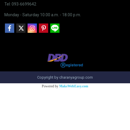
Tel: 093-6699642
Monday - Saturday 10.00 a.m. - 18.00 p.m.
Copyright by charanyagroup.com
Powered by
MakeWebEasy.com