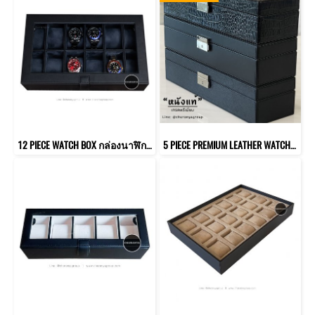
12 PIECE WATCH BOX กล่องนาฬิกา 12 เรือน หมอนมาตรฐาน
5 PIECE PREMIUM LEATHER WATCH BOX กล่องนาฬิกาหนังแท้ 5 เรือน (หมอน2ชั้น 2in1) พร้อมกุญแจล็อค