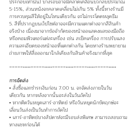
ประกอบเท่านั้น) บางรอบอาจมีคลาดเคลื่อนบวกลบประมาณ
5-15%, ส่วนหนังจะคลาดเคลื่อนไม่เกิน 5% ทั้งนี้ทางร้านมี
การควบคุมสีให้อยู่ในโทนเดียวกัน จะไม่กระโดดหลุดธีม
5. สีที่ปรากฏบนเว็ปไซต์อาจจะมีความแตกต่างจากสีสินค้า
จริงบ้าง เนื่องมาจากข้อจำกัดของหน้าจอแสดงผลของมือถือ
หรือคอมพิวเตอร์แต่ละเครื่อง เช่น สเป็คเครื่อง การปรับแสง
ความละเอียดของหน้าจอที่แตกต่างกัน โดยทางร้านพยายาม
ถ่ายภาพให้สื่อออกมาใกล้เคียงกับสินค้าจริงมากที่สุด
=====•••••=====•••••=====•••••=====•••••=====•••••
การจัดส่ง
▪️ สั่งซื้อและชำระเงินก่อน 7.00 น. จะจัดส่งภายในวัน
เดียวกัน หากหลังจากนั้นจะส่งในวันถัดไป
▪️ หากติดวันหยุดเสาร์-อาทิตย์ หรือวันหยุดนักขัตฤกษ์จะ
เลื่อนวันส่งเป็นวันทำการถัดไป
▪️ เสาร์-อาทิตย์บางสัปดาห์จะมีรอบส่งพิเศษ สามารถสอบถาม
ทางแชทก่อนได้