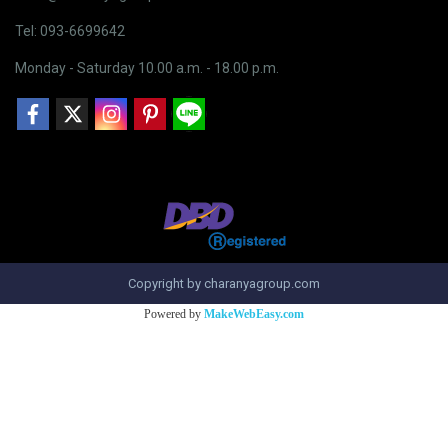
Tel: 093-6699642
Monday - Saturday 10.00 a.m. - 18.00 p.m.
Copyright by charanyagroup.com
Powered by
MakeWebEasy.com