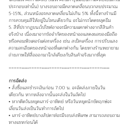
ประกอบเท่านั้น) บางรอบอาจมีคลาดเคลื่อนบวกลบประมาณ
5-15%, ส่วนหนังจะคลาดเคลื่อนไม่เกิน 5% ทั้งนี้ทางร้านมี
การควบคุมสีให้อยู่ในโทนเดียวกัน จะไม่กระโดดหลุดธีม
5. สีที่ปรากฏบนเว็ปไซต์อาจจะมีความแตกต่างจากสีสินค้า
จริงบ้าง เนื่องมาจากข้อจำกัดของหน้าจอแสดงผลของมือถือ
หรือคอมพิวเตอร์แต่ละเครื่อง เช่น สเป็คเครื่อง การปรับแสง
ความละเอียดของหน้าจอที่แตกต่างกัน โดยทางร้านพยายาม
ถ่ายภาพให้สื่อออกมาใกล้เคียงกับสินค้าจริงมากที่สุด
=====•••••=====•••••=====•••••=====•••••=====•••••
การจัดส่ง
▪️ สั่งซื้อและชำระเงินก่อน 7.00 น. จะจัดส่งภายในวัน
เดียวกัน หากหลังจากนั้นจะส่งในวันถัดไป
▪️ หากติดวันหยุดเสาร์-อาทิตย์ หรือวันหยุดนักขัตฤกษ์จะ
เลื่อนวันส่งเป็นวันทำการถัดไป
▪️ เสาร์-อาทิตย์บางสัปดาห์จะมีรอบส่งพิเศษ สามารถสอบถาม
ทางแชทก่อนได้