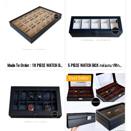
Made To Order : 18 PIECE WATCH BOX กล่องนาฬิกา / ถาดนาฬิกา 18 เรือน รุ่นหมอนมาตรฐาน ใช้วางโชว์หน้าร้านหรือวางในไอซ์แลนด์ในห้องแต่งตัว
5 PIECE WATCH BOX กล่องนาฬิกา 5 เรือน หมอนมาตรฐาน
Best Seller