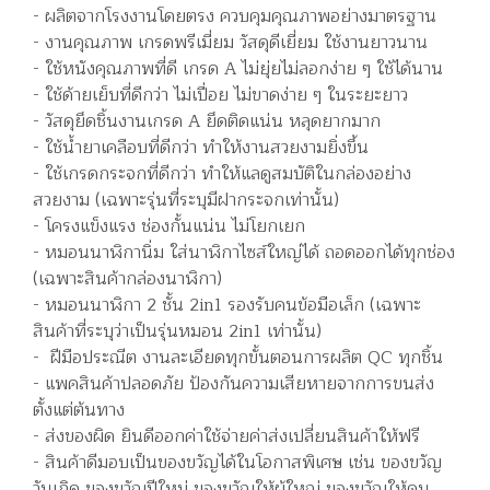
- ผลิตจากโรงงานโดยตรง ควบคุมคุณภาพอย่างมาตรฐาน
- งานคุณภาพ เกรดพรีเมี่ยม วัสดุดีเยี่ยม ใช้งานยาวนาน
- ใช้หนังคุณภาพที่ดี เกรด A ไม่ยุ่ยไม่ลอกง่าย ๆ ใช้ได้นาน
- ใช้ด้ายเย็บที่ดีกว่า ไม่เปื่อย ไม่ขาดง่าย ๆ ในระยะยาว
- วัสดุยึดชิ้นงานเกรด A ยึดติดแน่น หลุดยากมาก
- ใช้น้ำยาเคลือบที่ดีกว่า ทำให้งานสวยงามยิ่งขึ้น
- ใช้เกรดกระจกที่ดีกว่า ทำให้แลดูสมบัติในกล่องอย่าง
สวยงาม (เฉพาะรุ่นที่ระบุมีฝากระจกเท่านั้น)
- โครงแข็งแรง ช่องกั้นแน่น ไม่โยกเยก
- หมอนนาฬิกานิ่ม ใส่นาฬิกาไซส์ใหญ่ได้ ถอดออกได้ทุกช่อง
(เฉพาะสินค้ากล่องนาฬิกา)
- หมอนนาฬิกา 2 ชั้น 2in1 รองรับคนข้อมือเล็ก (เฉพาะ
สินค้าที่ระบุว่าเป็นรุ่นหมอน 2in1 เท่านั้น)
- ฝีมือประณีต งานละเอียดทุกขั้นตอนการผลิต QC ทุกชิ้น
- แพคสินค้าปลอดภัย ป้องกันความเสียหายจากการขนส่ง
ตั้งแต่ต้นทาง
- ส่งของผิด ยินดีออกค่าใช้จ่ายค่าส่งเปลี่ยนสินค้าให้ฟรี
- สินค้าดีมอบเป็นของขวัญได้ในโอกาสพิเศษ เช่น ของขวัญ
วันเกิด ของขวัญปีใหม่ ของขวัญให้ผู้ใหญ่ ของขวัญให้คน