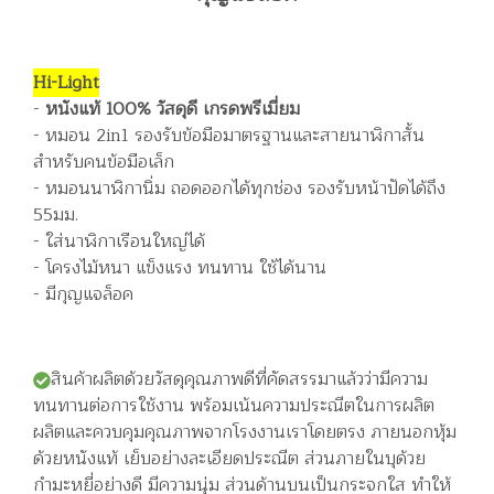
Hi-Light
-
หนังแท้ 100% วัสดุดี เกรดพรีเมี่ยม
- หมอน 2in1 รองรับข้อมือมาตรฐานและสายนาฬิกาสั้น
สำหรับคนข้อมือเล็ก
- หมอนนาฬิกานิ่ม ถอดออกได้ทุกช่อง รองรับหน้าปัดได้ถึง
55มม.
- ใส่นาฬิกาเรือนใหญ่ได้
- โครงไม้หนา แข็งแรง ทนทาน ใช้ได้นาน
- มีกุญแจล็อค
สินค้าผลิตด้วยวัสดุคุณภาพดีที่คัดสรรมาแล้วว่ามีความ
ทนทานต่อการใช้งาน พร้อมเน้นความประณีตในการผลิต
ผลิตและควบคุมคุณภาพจากโรงงานเราโดยตรง ภายนอกหุ้ม
ด้วยหนังแท้ เย็บอย่างละเอียดประณีต ส่วนภายในบุด้วย
กำมะหยี่อย่างดี มีความนุ่ม ส่วนด้านบนเป็นกระจกใส ทำให้