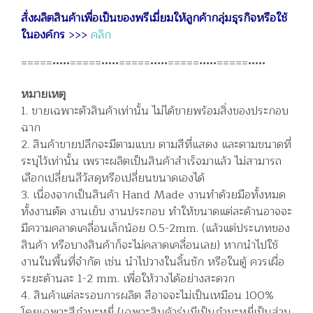
สั่งผลิตสินค้าเพื่อเป็นของพรีเมี่ยมให้ลูกค้ากลุ่มธุรกิจหรือใช้
ในองค์กร
>>>
คลิก
=====•••••=====•••••=====•••••=====•••••=====•••••
หมายเหตุ
1. ขายเฉพาะตัวสินค้าเท่านั้น ไม่ได้ขายพร้อมสิ่งของประกอบ
ฉาก
2. สินค้าขายปลีกจะมีตามแบบ ตามสีที่แสดง และตามขนาดที่
ระบุไว้เท่านั้น เพราะผลิตเป็นสินค้าสำเร็จมาแล้ว ไม่สามารถ
เลือกเปลี่ยนสีวัสดุหรือเปลี่ยนขนาดเองได้
3. เนื่องจากเป็นสินค้า Hand Made งานทำด้วยมือทั้งหมด
ทั้งงานตัด งานเย็บ งานประกอบ ทำให้ขนาดแต่ละด้านอาจจะ
มีความคลาดเคลื่อนเล็กน้อย 0.5-2mm. (แล้วแต่ประเภทของ
สินค้า หรือบางสินค้าก็จะไม่คลาดเคลื่อนเลย) หากนำไปใช้
งานในพื้นที่จำกัด เช่น นำไปวางในลิ้นชัก หรือในตู้ ควรเผื่อ
ระยะด้านละ 1-2 mm. เพื่อให้วางได้อย่างสะดวก
4. สินค้าแต่ละรอบการผลิต สีอาจจะไม่เป็นเหมือน 100%
โดยเฉพาะสีกำมะหยี่ (เฉพาะสินค้ารุ่นมีเป็นกำมะหยี่เป็นส่วน