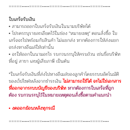
=====•••••=====•••••=====•••••=====•••••=====•••••
ใบเสร็จรับเงิน
▪️ สามารถออกใบเสร็จรับเงินในนามบริษัทได้
▪️ โปรดระบุรายละเอียดไว้ในช่อง "หมายเหตุ" ตอนสั่งซื้อ ใบ
เสร็จจะไปพร้อมกับสินค้า ไม่แยกส่ง หากต้องการให้ส่งแยก
จะส่งทางอีเมล์ให้เท่านั้น
▪️ จะให้ออกในนามอะไร รบกวนระบุให้ครบถ้วน เช่นชื่อบริษัท
ที่อยู่ สาขา เลขผู้เสียภาษี เป็นต้น
*ใบเสร็จรับเงินที่ส่งไปทางอีเมล์ของลูกค้าโดยระบบอัตโนมัติ
ของเว็ปไซต์หลังจากชำระเงิน
ไม่สามารถใช้ได้ จะไม่ใช่เอกสาร
ที่ออกจากระบบบัญชีของบริษัท
หากต้องการใบเสร็จที่ถูก
ต้อง รบกวนระบุไว้ในหมายเหตุตอนสั่งซื้อตามคำแนะนำ
▪️ งดออกย้อนหลังทุกรณี
=====•••••=====•••••=====•••••=====•••••=====••••