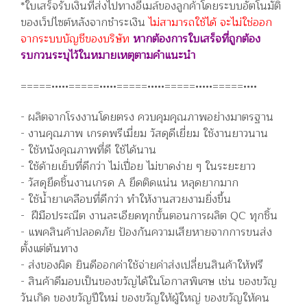
*ใบเสร็จรับเงินที่ส่งไปทางอีเมล์ของลูกค้าโดยระบบอัตโนมัติ
ของเว็ปไซต์หลังจากชำระเงิน
ไม่สามารถใช้ได้ จะไม่ใช่ออก
จากระบบบัญชีของบริษัท
หากต้องการใบเสร็จที่ถูกต้อง
รบกวนระบุไว้ในหมายเหตุตามคำแนะนำ
=====•••••=====•••••=====•••••=====•••••=====••••
- ผลิตจากโรงงานโดยตรง ควบคุมคุณภาพอย่างมาตรฐาน
- งานคุณภาพ เกรดพรีเมี่ยม วัสดุดีเยี่ยม ใช้งานยาวนาน
- ใช้หนังคุณภาพที่ดี ใช้ได้นาน
- ใช้ด้ายเย็บที่ดีกว่า ไม่เปื่อย ไม่ขาดง่าย ๆ ในระยะยาว
- วัสดุยึดชิ้นงานเกรด A ยึดติดแน่น หลุดยากมาก
- ใช้น้ำยาเคลือบที่ดีกว่า ทำให้งานสวยงามยิ่งขึ้น
- ฝีมือประณีต งานละเอียดทุกขั้นตอนการผลิต QC ทุกชิ้น
- แพคสินค้าปลอดภัย ป้องกันความเสียหายจากการขนส่ง
ตั้งแต่ต้นทาง
- ส่งของผิด ยินดีออกค่าใช้จ่ายค่าส่งเปลี่ยนสินค้าให้ฟรี
- สินค้าดีมอบเป็นของขวัญได้ในโอกาสพิเศษ เช่น ของขวัญ
วันเกิด ของขวัญปีใหม่ ของขวัญให้ผู้ใหญ่ ของขวัญให้คน