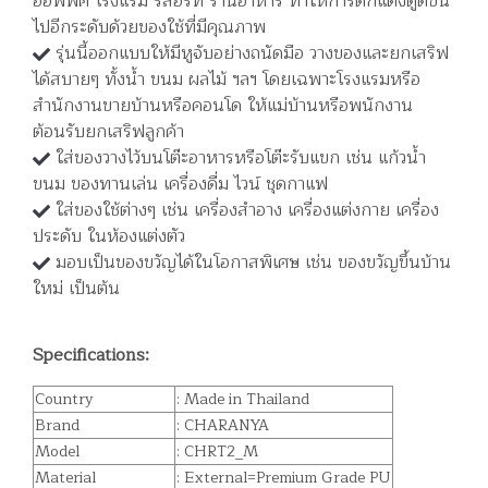
ออฟฟิศ โรงแรม รีสอร์ท ร้านอาหาร ทำให้การตกแต่งดูดีขึ้น
ไปอีกระดับด้วยของใช้ที่มีคุณภาพ
รุ่นนี้ออกแบบให้มีหูจับอย่างถนัดมือ วางของและยกเสริฟ
ได้สบายๆ ทั้งน้ำ ขนม ผลไม้ ฯลฯ โดยเฉพาะโรงแรมหรือ
สำนักงานขายบ้านหรือคอนโด ให้แม่บ้านหรือพนักงาน
ต้อนรับยกเสริฟลูกค้า
ใส่ของวางไว้บนโต๊ะอาหารหรือโต๊ะรับแขก เช่น แก้วน้ำ
ขนม ของทานเล่น เครื่องดื่ม ไวน์ ชุดกาแฟ
ใส่ของใช้ต่างๆ เช่น เครื่องสำอาง เครื่องแต่งกาย เครื่อง
ประดับ ในห้องแต่งตัว
มอบเป็นของขวัญได้ในโอกาสพิเศษ เช่น ของขวัญขึ้นบ้าน
ใหม่ เป็นต้น
Specifications:
Country
: Made in Thailand
Brand
: CHARANYA
Model
: CHRT2_M
Material
: External=Premium Grade PU