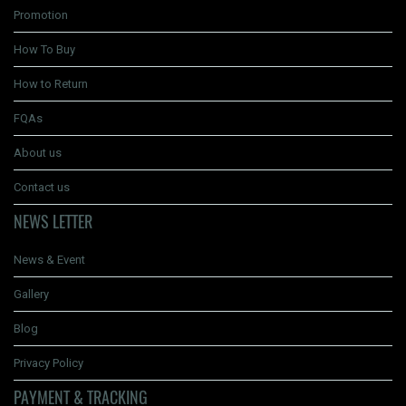
Promotion
How To Buy
How to Return
FQAs
About us
Contact us
NEWS LETTER
News & Event
Gallery
Blog
Privacy Policy
PAYMENT & TRACKING