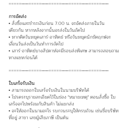
=====•••••=====•••••=====•••••=====•••••=====•••••
การจัดส่ง
▪️ สั่งซื้อและชำระเงินก่อน 7.00 น. จะจัดส่งภายในวัน
เดียวกัน หากหลังจากนั้นจะส่งในวันถัดไป
▪️ หากติดวันหยุดเสาร์-อาทิตย์ หรือวันหยุดนักขัตฤกษ์จะ
เลื่อนวันส่งเป็นวันทำการถัดไป
▪️ เสาร์-อาทิตย์บางสัปดาห์จะมีรอบส่งพิเศษ สามารถสอบถาม
ทางแชทก่อนได้
=====•••••=====•••••=====•••••=====•••••=====•••••
ใบเสร็จรับเงิน
▪️ สามารถออกใบเสร็จรับเงินในนามบริษัทได้
▪️ โปรดระบุรายละเอียดไว้ในช่อง "หมายเหตุ" ตอนสั่งซื้อ ใบ
เสร็จจะไปพร้อมกับสินค้า ไม่แยกส่ง
▪️ จะให้ออกในนามอะไร รบกวนระบุให้ครบถ้วน เช่นชื่อบริษัท
ที่อยู่ สาขา เลขผู้เสียภาษี เป็นต้น