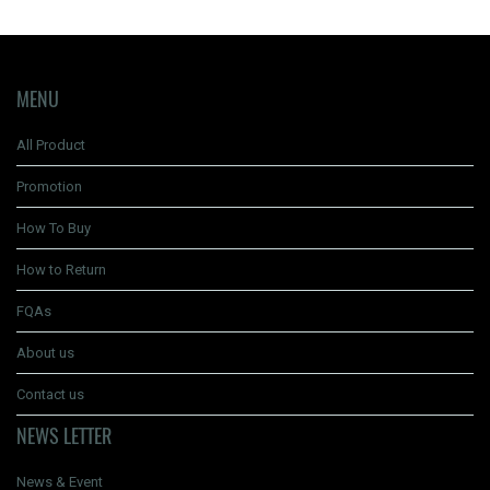
MENU
All Product
Promotion
How To Buy
How to Return
FQAs
About us
Contact us
NEWS LETTER
News & Event