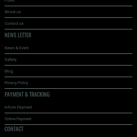
FQAs
About us
Contact us
NEWS LETTER
News & Event
Gallery
Blog
Privacy Policy
PAYMENT & TRACKING
Inform Payment
Online Payment
CONTACT