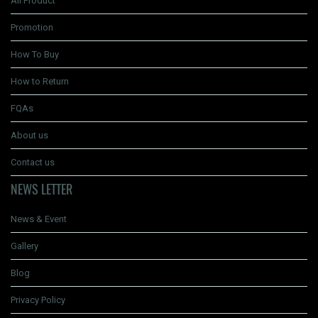
All Product
Promotion
How To Buy
How to Return
FQAs
About us
Contact us
NEWS LETTER
News & Event
Gallery
Blog
Privacy Policy