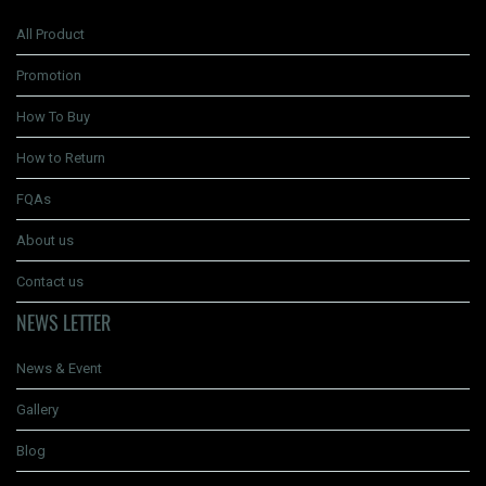
All Product
Promotion
How To Buy
How to Return
FQAs
About us
Contact us
NEWS LETTER
News & Event
Gallery
Blog