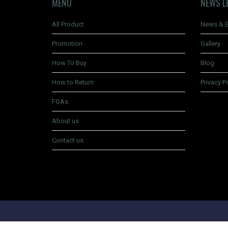
MENU
NEWS L
All Product
News & E
Promotion
Gallery
How To Buy
Blog
How to Return
Privacy P
FQAs
About us
Contact us