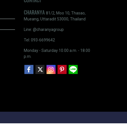
CONTACT
CHARANYA
81/2, Moo 10, Thasao,
Mueang, Uttaradit 53000, Thailand
Line: @charanyagroup
Tel: 093-6699642
Monday - Saturday 10.00 a.m. - 18.00
p.m.