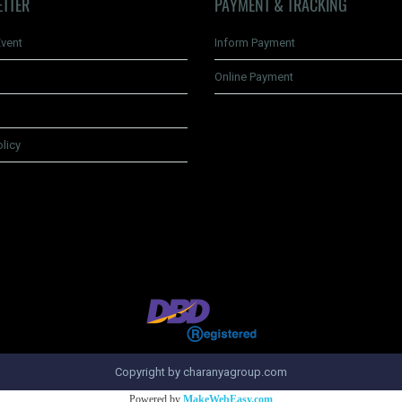
ETTER
PAYMENT & TRACKING
vent
Inform Payment
Online Payment
olicy
Copyright by charanyagroup.com
Powered by
MakeWebEasy.com