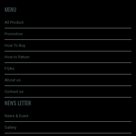
MENU
All Product
Promotion
How To Buy
How to Return
FQAs
About us
Contact us
NEWS LETTER
News & Event
Gallery