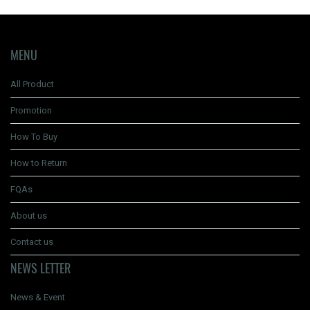
MENU
All Product
Promotion
How To Buy
How to Return
FQAs
About us
Contact us
NEWS LETTER
News & Event