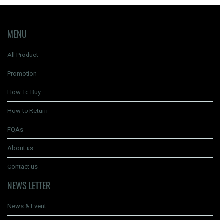
MENU
All Product
Promotion
How To Buy
How to Return
FQAs
About us
Contact us
NEWS LETTER
News & Event