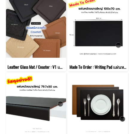
Leather Glass Mat / Coaster : V1 แผ่นหนังรองแก้วน้ำ แก้วกาแฟ แบบสี่เหลี่ยม
Made To Order : Writing Pad แผ่นหนัง ขนาดใหญ่ 100x70 cm. สำหรับโต๊ะทำงาน