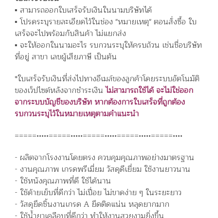
▪️ สามารถออกใบเสร็จรับเงินในนามบริษัทได้
▪️ โปรดระบุรายละเอียดไว้ในช่อง "หมายเหตุ" ตอนสั่งซื้อ ใบ
เสร็จจะไปพร้อมกับสินค้า ไม่แยกส่ง
▪️ จะให้ออกในนามอะไร รบกวนระบุให้ครบถ้วน เช่นชื่อบริษัท
ที่อยู่ สาขา เลขผู้เสียภาษี เป็นต้น
*ใบเสร็จรับเงินที่ส่งไปทางอีเมล์ของลูกค้าโดยระบบอัตโนมัติ
ของเว็ปไซต์หลังจากชำระเงิน
ไม่สามารถใช้ได้ จะไม่ใช่ออก
จากระบบบัญชีของบริษัท หากต้องการใบเสร็จที่ถูกต้อง
รบกวนระบุไว้ในหมายเหตุตามคำแนะนำ
=====•••••=====•••••=====•••••=====•••••=====••••
- ผลิตจากโรงงานโดยตรง ควบคุมคุณภาพอย่างมาตรฐาน
- งานคุณภาพ เกรดพรีเมี่ยม วัสดุดีเยี่ยม ใช้งานยาวนาน
- ใช้หนังคุณภาพที่ดี ใช้ได้นาน
- ใช้ด้ายเย็บที่ดีกว่า ไม่เปื่อย ไม่ขาดง่าย ๆ ในระยะยาว
- วัสดุยึดชิ้นงานเกรด A ยึดติดแน่น หลุดยากมาก
- ใช้น้ำยาเคลือบที่ดีกว่า ทำให้งานสวยงามยิ่งขึ้น