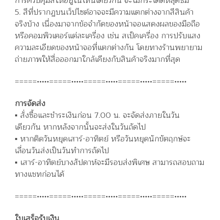
การควบคุมสีให้อยู่ในโทนเดียวกัน จะไม่กระโดดหลุดธีม
5. สีที่ปรากฏบนเว็ปไซต์อาจจะมีความแตกต่างจากสีสินค้า
จริงบ้าง เนื่องมาจากข้อจำกัดของหน้าจอแสดงผลของมือถือ
หรือคอมพิวเตอร์แต่ละเครื่อง เช่น สเป็คเครื่อง การปรับแสง
ความละเอียดของหน้าจอที่แตกต่างกัน โดยทางร้านพยายาม
ถ่ายภาพให้สื่อออกมาใกล้เคียงกับสินค้าจริงมากที่สุด
=====•••••=====•••••=====•••••=====•••••=====•••••
การจัดส่ง
▪️ สั่งซื้อและชำระเงินก่อน 7.00 น. จะจัดส่งภายในวัน
เดียวกัน หากหลังจากนั้นจะส่งในวันถัดไป
▪️ หากติดวันหยุดเสาร์-อาทิตย์ หรือวันหยุดนักขัตฤกษ์จะ
เลื่อนวันส่งเป็นวันทำการถัดไป
▪️ เสาร์-อาทิตย์บางสัปดาห์จะมีรอบส่งพิเศษ สามารถสอบถาม
ทางแชทก่อนได้
=====•••••=====•••••=====•••••=====•••••=====•••••
ใบเสร็จรับเงิน