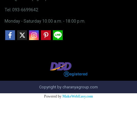
Tel: 093-6699642
Monday - Saturday 10.00 a.m. - 18.00 p.m.
Copyright by charanyagroup.com
Powered by
MakeWebEasy.com