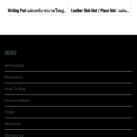
Writing Pad แผ่นหนัง ขนาดใหญ่ สำหรับโต๊ะทำงาน
Leather Dish Mat / Place Mat : แผ่นหนังรองภาชนะ รองจาน ถ้วยชาม บนโต๊ะอาหาร
MENU
All Product
Promotion
How To Buy
How to Return
FQAs
About us
Contact us