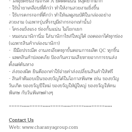
- วัสดุยึดชิ้นงานเกรด A ยึดติดแน่น หลุดยากมาก
- ใช้น้ำยาเคลือบที่ดีกว่า ทำให้งานสวยงามยิ่งขึ้น
- ใช้เกรดกระจกที่ดีกว่า ทำให้แลดูสมบัติในกล่องอย่าง
สวยงาม (เฉพาะรุ่นที่ระบุมีฝากระจกเท่านั้น)
- โครงแข็งแรง ช่องกั้นแน่น ไม่โยกเยก
- หมอนนาฬิกานิ่ม ใส่นาฬิกาไซส์ใหญ่ได้ ถอดออกได้ทุกช่อง
(เฉพาะสินค้ากล่องนาฬิกา)
- ฝีมือประณีต งานละเอียดทุกขั้นตอนการผลิต QC ทุกชิ้น
- แพคสินค้าปลอดภัย ป้องกันความเสียหายจากการขนส่ง
ตั้งแต่ต้นทาง
- ส่งของผิด ยินดีออกค่าใช้จ่ายค่าส่งเปลี่ยนสินค้าให้ฟรี
- สินค้าดีมอบเป็นของขวัญได้ในโอกาสพิเศษ เช่น ของขวัญ
วันเกิด ของขวัญปีใหม่ ของขวัญให้ผู้ใหญ่ ของขวัญให้คน
พิเศษ กับวันพิเศษต่างๆ
=====•••••=====•••••=====•••••=====•••••=====•••••
Contact Us
Web: www.charanyagroup.com