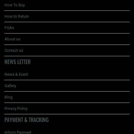
How To Buy
How to Return
FQAs
About us
Contact us
NEWS LETTER
News & Event
Gallery
Blog
Privacy Policy
PAYMENT & TRACKING
Inform Payment