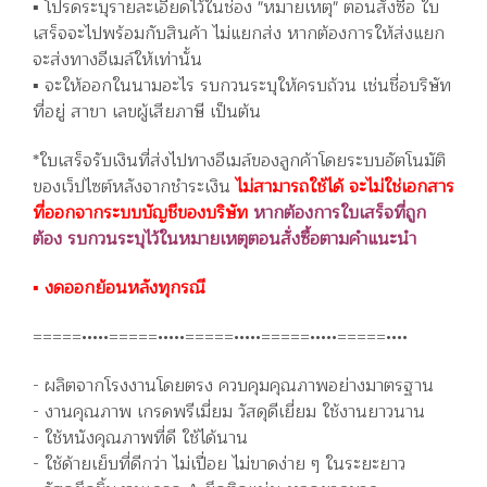
▪️ โปรดระบุรายละเอียดไว้ในช่อง "หมายเหตุ" ตอนสั่งซื้อ ใบ
เสร็จจะไปพร้อมกับสินค้า ไม่แยกส่ง หากต้องการให้ส่งแยก
จะส่งทางอีเมล์ให้เท่านั้น
▪️ จะให้ออกในนามอะไร รบกวนระบุให้ครบถ้วน เช่นชื่อบริษัท
ที่อยู่ สาขา เลขผู้เสียภาษี เป็นต้น
*ใบเสร็จรับเงินที่ส่งไปทางอีเมล์ของลูกค้าโดยระบบอัตโนมัติ
ของเว็ปไซต์หลังจากชำระเงิน
ไม่สามารถใช้ได้ จะไม่ใช่เอกสาร
ที่ออกจากระบบบัญชีของบริษัท
หากต้องการใบเสร็จที่ถูก
ต้อง รบกวนระบุไว้ในหมายเหตุตอนสั่งซื้อตามคำแนะนำ
▪️ งดออกย้อนหลังทุกรณี
=====•••••=====•••••=====•••••=====•••••=====••••
- ผลิตจากโรงงานโดยตรง ควบคุมคุณภาพอย่างมาตรฐาน
- งานคุณภาพ เกรดพรีเมี่ยม วัสดุดีเยี่ยม ใช้งานยาวนาน
- ใช้หนังคุณภาพที่ดี ใช้ได้นาน
- ใช้ด้ายเย็บที่ดีกว่า ไม่เปื่อย ไม่ขาดง่าย ๆ ในระยะยาว