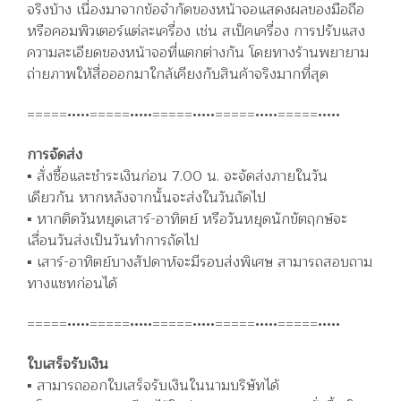
จริงบ้าง เนื่องมาจากข้อจำกัดของหน้าจอแสดงผลของมือถือ
หรือคอมพิวเตอร์แต่ละเครื่อง เช่น สเป็คเครื่อง การปรับแสง
ความละเอียดของหน้าจอที่แตกต่างกัน โดยทางร้านพยายาม
ถ่ายภาพให้สื่อออกมาใกล้เคียงกับสินค้าจริงมากที่สุด
=====•••••=====•••••=====•••••=====•••••=====•••••
การจัดส่ง
▪️ สั่งซื้อและชำระเงินก่อน 7.00 น. จะจัดส่งภายในวัน
เดียวกัน หากหลังจากนั้นจะส่งในวันถัดไป
▪️ หากติดวันหยุดเสาร์-อาทิตย์ หรือวันหยุดนักขัตฤกษ์จะ
เลื่อนวันส่งเป็นวันทำการถัดไป
▪️ เสาร์-อาทิตย์บางสัปดาห์จะมีรอบส่งพิเศษ สามารถสอบถาม
ทางแชทก่อนได้
=====•••••=====•••••=====•••••=====•••••=====•••••
ใบเสร็จรับเงิน
▪️ สามารถออกใบเสร็จรับเงินในนามบริษัทได้