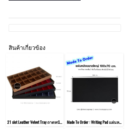
สินค้าเกี่ยวข้อง
21 slot Leather Velvet Tray ถาดหนัง-กำมะหยี่ 21 ช่อง สำหรับใส่พระเครื่อง / เหรียญสะสม / เครื่องประดับ
Made To Order : Writing Pad แผ่นหนัง ขนาดใหญ่ 100x70 cm. สำหรับโต๊ะทำงาน