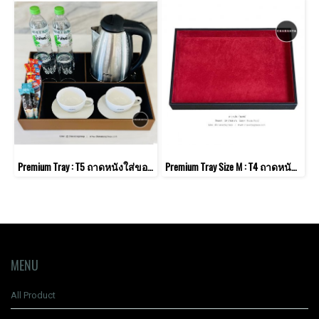
Premium Tray : T5 ถาดหนังใส่ของอเนกประสงค์ ถาดใส่ชุดกาแฟ ถาดโรงแรม
Premium Tray Size M : T4 ถาดหนัง-กำมะหยี่ วางนาฬิกา สร้อยทอง เครื่องประดับ แหวน แว่นตา สำหรับหน้าร้าน
MENU
All Product