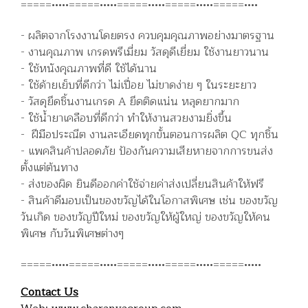
=====•••••=====•••••=====•••••=====•••••=====••••
- ผลิตจากโรงงานโดยตรง ควบคุมคุณภาพอย่างมาตรฐาน
- งานคุณภาพ เกรดพรีเมี่ยม วัสดุดีเยี่ยม ใช้งานยาวนาน
- ใช้หนังคุณภาพที่ดี ใช้ได้นาน
- ใช้ด้ายเย็บที่ดีกว่า ไม่เปื่อย ไม่ขาดง่าย ๆ ในระยะยาว
- วัสดุยึดชิ้นงานเกรด A ยึดติดแน่น หลุดยากมาก
- ใช้น้ำยาเคลือบที่ดีกว่า ทำให้งานสวยงามยิ่งขึ้น
- ฝีมือประณีต งานละเอียดทุกขั้นตอนการผลิต QC ทุกชิ้น
- แพคสินค้าปลอดภัย ป้องกันความเสียหายจากการขนส่ง
ตั้งแต่ต้นทาง
- ส่งของผิด ยินดีออกค่าใช้จ่ายค่าส่งเปลี่ยนสินค้าให้ฟรี
- สินค้าดีมอบเป็นของขวัญได้ในโอกาสพิเศษ เช่น ของขวัญ
วันเกิด ของขวัญปีใหม่ ของขวัญให้ผู้ใหญ่ ของขวัญให้คน
พิเศษ กับวันพิเศษต่างๆ
=====•••••=====•••••=====•••••=====•••••=====•••••
Contact Us