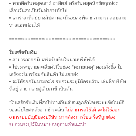
▪️ หากติดวันหยุดเสาร์-อาทิตย์ หรือวันหยุดนักขัตฤกษ์จะ
เลื่อนวันส่งเป็นวันทำการถัดไป
▪️ เสาร์-อาทิตย์บางสัปดาห์จะมีรอบส่งพิเศษ สามารถสอบถาม
ทางแชทก่อนได้
=====•••••=====•••••=====•••••=====•••••=====•••••
ใบเสร็จรับเงิน
▪️ สามารถออกใบเสร็จรับเงินในนามบริษัทได้
▪️ โปรดระบุรายละเอียดไว้ในช่อง "หมายเหตุ" ตอนสั่งซื้อ ใบ
เสร็จจะไปพร้อมกับสินค้า ไม่แยกส่ง
▪️ จะให้ออกในนามอะไร รบกวนระบุให้ครบถ้วน เช่นชื่อบริษัท
ที่อยู่ สาขา เลขผู้เสียภาษี เป็นต้น
*ใบเสร็จรับเงินที่ส่งไปทางอีเมล์ของลูกค้าโดยระบบอัตโนมัติ
ของเว็ปไซต์หลังจากชำระเงิน
ไม่สามารถใช้ได้ จะไม่ใช่ออก
จากระบบบัญชีของบริษัท หากต้องการใบเสร็จที่ถูกต้อง
รบกวนระบุไว้ในหมายเหตุตามคำแนะนำ