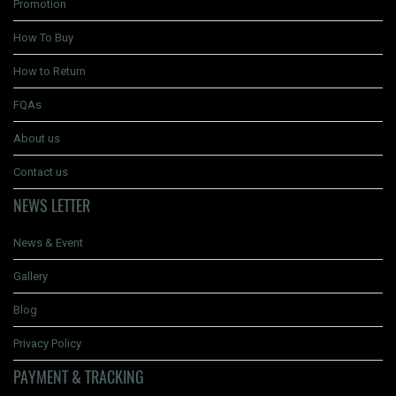
Promotion
How To Buy
How to Return
FQAs
About us
Contact us
NEWS LETTER
News & Event
Gallery
Blog
Privacy Policy
PAYMENT & TRACKING