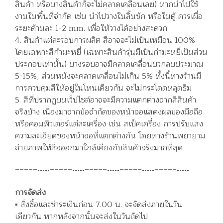
สินค้า หรือบางสินค้าก็จะไม่คลาดเคลื่อนเลย) หากนำไปใช้
งานในพื้นที่จำกัด เช่น นำไปวางในลิ้นชัก หรือในตู้ ควรเผื่อ
ระยะด้านละ 1-2 mm. เพื่อให้วางได้อย่างสะดวก
4. สินค้าแต่ละรอบการผลิต สีอาจจะไม่เป็นเหมือน 100%
โดยเฉพาะสีกำมะหยี่ (เฉพาะสินค้ารุ่นมีเป็นกำมะหยี่เป็นส่วน
ประกอบเท่านั้น) บางรอบอาจมีคลาดเคลื่อนบวกลบประมาณ
5-15%, ส่วนหนังจะคลาดเคลื่อนไม่เกิน 5% ทั้งนี้ทางร้านมี
การควบคุมสีให้อยู่ในโทนเดียวกัน จะไม่กระโดดหลุดธีม
5. สีที่ปรากฏบนเว็ปไซต์อาจจะมีความแตกต่างจากสีสินค้า
จริงบ้าง เนื่องมาจากข้อจำกัดของหน้าจอแสดงผลของมือถือ
หรือคอมพิวเตอร์แต่ละเครื่อง เช่น สเป็คเครื่อง การปรับแสง
ความละเอียดของหน้าจอที่แตกต่างกัน โดยทางร้านพยายาม
ถ่ายภาพให้สื่อออกมาใกล้เคียงกับสินค้าจริงมากที่สุด
=====•••••=====•••••=====•••••=====•••••=====•••••
การจัดส่ง
▪️ สั่งซื้อและชำระเงินก่อน 7.00 น. จะจัดส่งภายในวัน
เดียวกัน หากหลังจากนั้นจะส่งในวันถัดไป