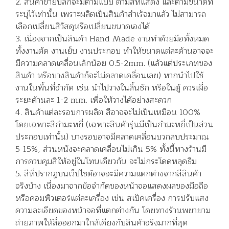
2. สินค้าขายปลีกจะมีตามแบบ ตามสีที่แสดง และตามขนาดที่
ระบุไว้เท่านั้น เพราะผลิตเป็นสินค้าสำเร็จมาแล้ว ไม่สามารถ
เลือกเปลี่ยนสีวัสดุหรือเปลี่ยนขนาดเองได้
3. เนื่องจากเป็นสินค้า Hand Made งานทำด้วยมือทั้งหมด
ทั้งงานตัด งานเย็บ งานประกอบ ทำให้ขนาดแต่ละด้านอาจจะ
มีความคลาดเคลื่อนเล็กน้อย 0.5-2mm. (แล้วแต่ประเภทของ
สินค้า หรือบางสินค้าก็จะไม่คลาดเคลื่อนเลย) หากนำไปใช้
งานในพื้นที่จำกัด เช่น นำไปวางในลิ้นชัก หรือในตู้ ควรเผื่อ
ระยะด้านละ 1-2 mm. เพื่อให้วางได้อย่างสะดวก
4. สินค้าแต่ละรอบการผลิต สีอาจจะไม่เป็นเหมือน 100%
โดยเฉพาะสีกำมะหยี่ (เฉพาะสินค้ารุ่นมีเป็นกำมะหยี่เป็นส่วน
ประกอบเท่านั้น) บางรอบอาจมีคลาดเคลื่อนบวกลบประมาณ
5-15%, ส่วนหนังจะคลาดเคลื่อนไม่เกิน 5% ทั้งนี้ทางร้านมี
การควบคุมสีให้อยู่ในโทนเดียวกัน จะไม่กระโดดหลุดธีม
5. สีที่ปรากฏบนเว็ปไซต์อาจจะมีความแตกต่างจากสีสินค้า
จริงบ้าง เนื่องมาจากข้อจำกัดของหน้าจอแสดงผลของมือถือ
หรือคอมพิวเตอร์แต่ละเครื่อง เช่น สเป็คเครื่อง การปรับแสง
ความละเอียดของหน้าจอที่แตกต่างกัน โดยทางร้านพยายาม
ถ่ายภาพให้สื่อออกมาใกล้เคียงกับสินค้าจริงมากที่สุด