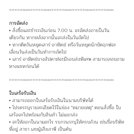
=====•••••=====•••••=====•••••=====•••••=====•••••
การจัดส่ง
▪️ สั่งซื้อและชำระเงินก่อน 7.00 น. จะจัดส่งภายในวัน
เดียวกัน หากหลังจากนั้นจะส่งในวันถัดไป
▪️ หากติดวันหยุดเสาร์-อาทิตย์ หรือวันหยุดนักขัตฤกษ์จะ
เลื่อนวันส่งเป็นวันทำการถัดไป
▪️ เสาร์-อาทิตย์บางสัปดาห์จะมีรอบส่งพิเศษ สามารถสอบถาม
ทางแชทก่อนได้
=====•••••=====•••••=====•••••=====•••••=====•••••
ใบเสร็จรับเงิน
▪️ สามารถออกใบเสร็จรับเงินในนามบริษัทได้
▪️ โปรดระบุรายละเอียดไว้ในช่อง "หมายเหตุ" ตอนสั่งซื้อ ใบ
เสร็จจะไปพร้อมกับสินค้า ไม่แยกส่ง
▪️ จะให้ออกในนามอะไร รบกวนระบุให้ครบถ้วน เช่นชื่อบริษัท
ที่อยู่ สาขา เลขผู้เสียภาษี เป็นต้น