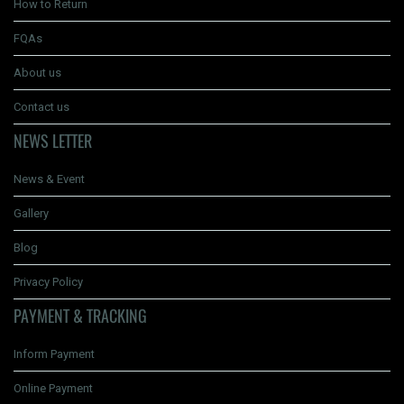
How to Return
FQAs
About us
Contact us
NEWS LETTER
News & Event
Gallery
Blog
Privacy Policy
PAYMENT & TRACKING
Inform Payment
Online Payment