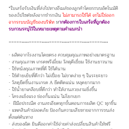
*ใบเสร็จรับเงินที่ส่งไปทางอีเมล์ของลูกค้าโดยระบบอัตโนมัติ
ของเว็ปไซต์หลังจากชำระเงิน
ไม่สามารถใช้ได้ จะไม่ใช่ออก
จากระบบบัญชีของบริษัท
ห
ากต้องการใบเสร็จที่ถูกต้อง
รบกวนระบุไว้ในหมายเหตุตามคำแนะนำ
=====•••••=====•••••=====•••••=====•••••=====••••
- ผลิตจากโรงงานโดยตรง ควบคุมคุณภาพอย่างมาตรฐาน
- งานคุณภาพ เกรดพรีเมี่ยม วัสดุดีเยี่ยม ใช้งานยาวนาน
- ใช้หนังคุณภาพที่ดี ใช้ได้นาน
- ใช้ด้ายเย็บที่ดีกว่า ไม่เปื่อย ไม่ขาดง่าย ๆ ในระยะยาว
- วัสดุยึดชิ้นงานเกรด A ยึดติดแน่น หลุดยากมาก
- ใช้น้ำยาเคลือบที่ดีกว่า ทำให้งานสวยงามยิ่งขึ้น
- โครงแข็งแรง ช่องกั้นแน่น ไม่โยกเยก
- ฝีมือประณีต งานละเอียดทุกขั้นตอนการผลิต QC ทุกชิ้น
- แพคสินค้าปลอดภัย ป้องกันความเสียหายจากการขนส่ง
ตั้งแต่ต้นทาง
- ส่งของผิด ยินดีออกค่าใช้จ่ายค่าส่งเปลี่ยนสินค้าให้ฟรี