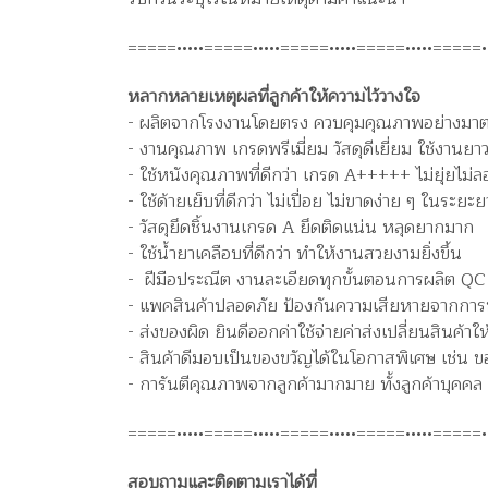
=====•••••=====•••••=====•••••=====•••••=====••
หลากหลายเหตุผลที่ลูกค้าให้ความไว้วางใจ
- ผลิตจากโรงงานโดยตรง ควบคุมคุณภาพอย่างมา
- งานคุณภาพ เกรดพรีเมี่ยม วัสดุดีเยี่ยม ใช้งานย
- ใช้หนังคุณภาพที่ดีกว่า เกรด A+++++ ไม่ยุ่ยไม่ล
- ใช้ด้ายเย็บที่ดีกว่า ไม่เปื่อย ไม่ขาดง่าย ๆ ในระยะย
- วัสดุยึดชิ้นงานเกรด A ยึดติดแน่น หลุดยากมาก
- ใช้น้ำยาเคลือบที่ดีกว่า ทำให้งานสวยงามยิ่งขึ้น
- ฝีมือประณีต งานละเอียดทุกขั้นตอนการผลิต QC 
- แพคสินค้าปลอดภัย ป้องกันความเสียหายจากการข
- ส่งของผิด ยินดีออกค่าใช้จ่ายค่าส่งเปลี่ยนสินค้าให
- สินค้าดีมอบเป็นของขวัญได้ในโอกาสพิเศษ เช่น ขอ
- การันตีคุณภาพจากลูกค้ามากมาย ทั้งลูกค้าบุคคล
=====•••••=====•••••=====•••••=====•••••=====••
สอบถามและติดตามเราได้ที่