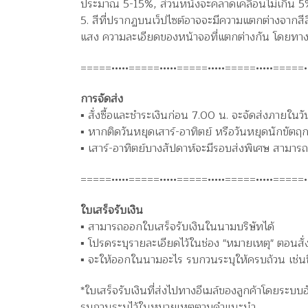
ประมาณ 5-15%, ส่วนหนังจะคลาดเคลื่อนไม่เกิน 5% 
5. สีที่ปรากฏบนเว็ปไซต์อาจจะมีความแตกต่างจากสีส
แสง ความละเอียดของหน้าจอที่แตกต่างกัน โดยทางร
=====•••••=====•••••=====•••••=====•••••=====••
การจัดส่ง
▪️ สั่งซื้อและชำระเงินก่อน 7.00 น. จะจัดส่งภายใน
▪️ หากติดวันหยุดเสาร์-อาทิตย์ หรือวันหยุดนักขัตฤก
▪️ เสาร์-อาทิตย์บางสัปดาห์จะมีรอบส่งพิเศษ สาม
=====•••••=====•••••=====•••••=====•••••=====••
ใบเสร็จรับเงิน
▪️ สามารถออกใบเสร็จรับเงินในนามบริษัทได้
▪️ โปรดระบุรายละเอียดไว้ในช่อง "หมายเหตุ" ตอนสั่
▪️ จะให้ออกในนามอะไร รบกวนระบุให้ครบถ้วน เช่นชื่อบ
*ใบเสร็จรับเงินที่ส่งไปทางอีเมล์ของลูกค้าโดยระบบ
รบกวนระบุไว้ในหมายเหตุตามคำแนะนำ