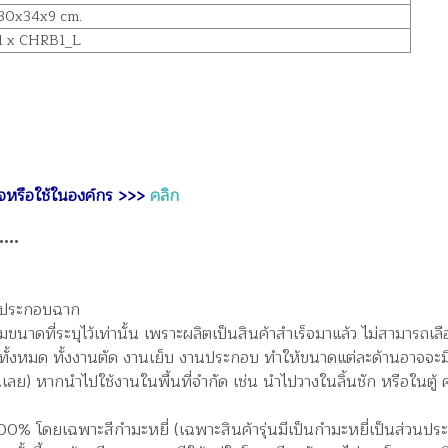
 30x34x9 cm.
 1 x CHRB1_L
ุรกิจหรือใช้ในองค์กร >>>
คลิก
•••
ของประกอบฉาก
าดที่ระบุไว้เท่านั้น เพราะผลิตเป็นสินค้าสำเร็จมาแล้ว ไม่สามารถเลือ
ทั้งหมด ทั้งงานตัด งานเย็บ งานประกอบ ทำให้ขนาดแต่ละด้านอาจจะม
ลย) หากนำไปใช้งานในพื้นที่จำกัด เช่น นำไปวางในลิ้นชัก หรือในตู้ ค
100% โดยเฉพาะสีกำมะหยี่ (เฉพาะสินค้ารุ่นมีเป็นกำมะหยี่เป็นส่วนป