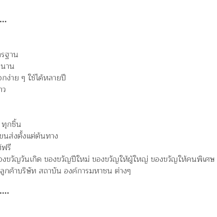
••
ตรฐาน
าวนาน
อกง่าย ๆ ใช้ได้หลายปี
าว
ทุกชิ้น
นส่งตั้งแต่ต้นทาง
้ฟรี
งขวัญวันเกิด ของขวัญปีใหม่ ของขวัญให้ผู้ใหญ่ ของขวัญให้คนพิเศษ 
 ลูกค้าบริษัท สถาบัน องค์การมหาชน ต่างๆ
•••