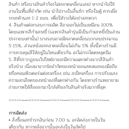
สินค้า หรือบางสินค้าก็จะไม่คลาดเคลื่อนเลย) หากนำไปใช้
งานในพื้นที่จำกัด เช่น นำไปวางในลิ้นชัก หรือในตู้ ควรเผื่อ
ระยะด้านละ 1-2 mm. เพื่อให้วางได้อย่างสะดวก
4. สินค้าแต่ละรอบการผลิต สีอาจจะไม่เป็นเหมือน 100%
โดยเฉพาะสีกำมะหยี่ (เฉพาะสินค้ารุ่นมีเป็นกำมะหยี่เป็นส่วน
ประกอบเท่านั้น) บางรอบอาจมีคลาดเคลื่อนบวกลบประมาณ
5-15%, ส่วนหนังจะคลาดเคลื่อนไม่เกิน 5% ทั้งนี้ทางร้านมี
การควบคุมสีให้อยู่ในโทนเดียวกัน จะไม่กระโดดหลุดธีม
5. สีที่ปรากฏบนเว็ปไซต์อาจจะมีความแตกต่างจากสีสินค้า
จริงบ้าง เนื่องมาจากข้อจำกัดของหน้าจอแสดงผลของมือถือ
หรือคอมพิวเตอร์แต่ละเครื่อง เช่น สเป็คเครื่อง การปรับแสง
ความละเอียดของหน้าจอที่แตกต่างกัน โดยทางร้านพยายาม
ถ่ายภาพให้สื่อออกมาใกล้เคียงกับสินค้าจริงมากที่สุด
=====•••••=====•••••=====•••••=====•••••=====•••••
การจัดส่ง
▪️ สั่งซื้อและชำระเงินก่อน 7.00 น. จะจัดส่งภายในวัน
เดียวกัน หากหลังจากนั้นจะส่งในวันถัดไป