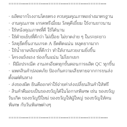
=====•••••=====•••••=====•••••=====•••••=====••••
- ผลิตจากโรงงานโดยตรง ควบคุมคุณภาพอย่างมาตรฐาน
- งานคุณภาพ เกรดพรีเมี่ยม วัสดุดีเยี่ยม ใช้งานยาวนาน
- ใช้หนังคุณภาพที่ดี ใช้ได้นาน
- ใช้ด้ายเย็บที่ดีกว่า ไม่เปื่อย ไม่ขาดง่าย ๆ ในระยะยาว
- วัสดุยึดชิ้นงานเกรด A ยึดติดแน่น หลุดยากมาก
- ใช้น้ำยาเคลือบที่ดีกว่า ทำให้งานสวยงามยิ่งขึ้น
- โครงแข็งแรง ช่องกั้นแน่น ไม่โยกเยก
- ฝีมือประณีต งานละเอียดทุกขั้นตอนการผลิต QC ทุกชิ้น
- แพคสินค้าปลอดภัย ป้องกันความเสียหายจากการขนส่ง
ตั้งแต่ต้นทาง
- ส่งของผิด ยินดีออกค่าใช้จ่ายค่าส่งเปลี่ยนสินค้าให้ฟรี
- สินค้าดีมอบเป็นของขวัญได้ในโอกาสพิเศษ เช่น ของขวัญ
วันเกิด ของขวัญปีใหม่ ของขวัญให้ผู้ใหญ่ ของขวัญให้คน
พิเศษ กับวันพิเศษต่างๆ
=====•••••=====•••••=====•••••=====•••••=====•••••