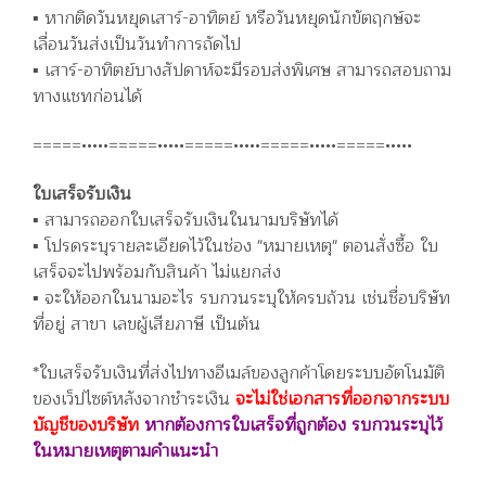
▪️ หากติดวันหยุดเสาร์-อาทิตย์ หรือวันหยุดนักขัตฤกษ์จะ
เลื่อนวันส่งเป็นวันทำการถัดไป
▪️ เสาร์-อาทิตย์บางสัปดาห์จะมีรอบส่งพิเศษ สามารถสอบถาม
ทางแชทก่อนได้
=====•••••=====•••••=====•••••=====•••••=====•••••
ใบเสร็จรับเงิน
▪️ สามารถออกใบเสร็จรับเงินในนามบริษัทได้
▪️ โปรดระบุรายละเอียดไว้ในช่อง "หมายเหตุ" ตอนสั่งซื้อ ใบ
เสร็จจะไปพร้อมกับสินค้า ไม่แยกส่ง
▪️ จะให้ออกในนามอะไร รบกวนระบุให้ครบถ้วน เช่นชื่อบริษัท
ที่อยู่ สาขา เลขผู้เสียภาษี เป็นต้น
*ใบเสร็จรับเงินที่ส่งไปทางอีเมล์ของลูกค้าโดยระบบอัตโนมัติ
ของเว็ปไซต์หลังจากชำระเงิน
จะไม่ใช่เอกสารที่ออกจากระบบ
บัญชีของบริษัท
หากต้องการใบเสร็จที่ถูกต้อง รบกวนระบุไว้
ในหมายเหตุตามคำแนะนำ