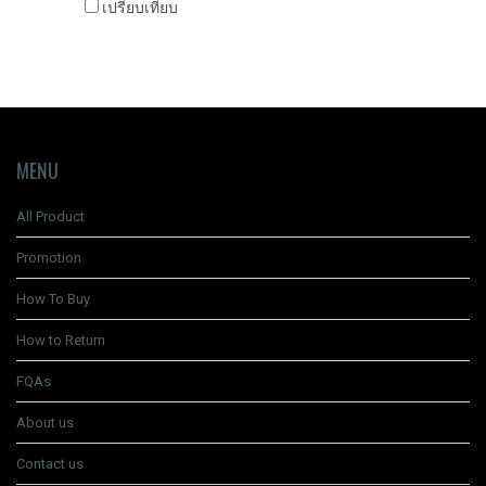
เปรียบเทียบ
MENU
All Product
Promotion
How To Buy
How to Return
FQAs
About us
Contact us