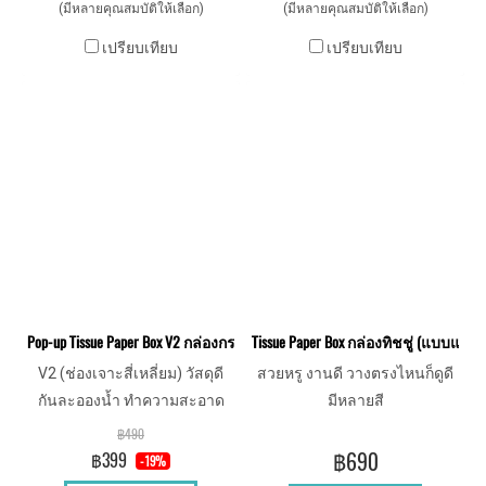
(มีหลายคุณสมบัติให้เลือก)
(มีหลายคุณสมบัติให้เลือก)
เปรียบเทียบ
เปรียบเทียบ
Pop-up Tissue Paper Box V2 กล่องกระดาษทิชชู่หนัง แบบป๊อปอัพ
Tissue Paper Box กล่องทิชชู่ (แบบแผ่น
V2 (ช่องเจาะสี่เหลี่ยม) วัสดุดี
สวยหรู งานดี วางตรงไหนก็ดูดี
กันละอองน้ำ ทำความสะอาด
มีหลายสี
ง่าย เพิ่มความหรูหราให้กับการ
฿490
ใช้งาน
฿690
฿399
-19%