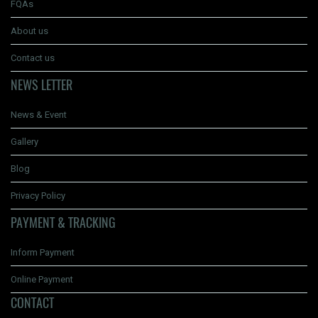
FQAs
About us
Contact us
NEWS LETTER
News & Event
Gallery
Blog
Privacy Policy
PAYMENT & TRACKING
Inform Payment
Online Payment
CONTACT