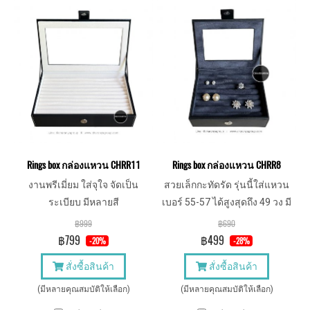
Rings box กล่องแหวน CHRR11
Rings box กล่องแหวน CHRR8
งานพรีเมี่ยม ใส่จุใจ จัดเป็น
สวยเล็กกะทัดรัด รุ่นนี้ใส่แหวน
ระเบียบ มีหลายสี
เบอร์ 55-57 ได้สูงสุดถึง 49 วง มี
หลายสี
฿999
฿690
฿799
฿499
-20%
-28%
สั่งซื้อสินค้า
สั่งซื้อสินค้า
(มีหลายคุณสมบัติให้เลือก)
(มีหลายคุณสมบัติให้เลือก)