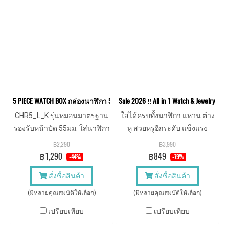
5 PIECE WATCH BOX กล่องนาฬิกา 5 เรือน รุ่นหมอนมาตรฐาน พร้อมกุญแจ
Sale 2026 ‼️ All in 1 Watch & Jewelry 
CHR5_L_K รุ่นหมอนมาตรฐาน
ใส่ได้ครบทั้งนาฬิกา แหวน ต่าง
รองรับหน้าปัด 55มม. ใส่นาฬิกา
หู สวยหรูอีกระดับ แข็งแรง
เรือนใหญ่ได้ หมอนนิ่ม สวยพรี
ทนทาน หมอนนาฬิกา 55mm.
฿2,290
฿3,990
เมี่ยม พร้อมกุญแจล็อค
฿1,290
฿849
-44%
-79%
สั่งซื้อสินค้า
สั่งซื้อสินค้า
(มีหลายคุณสมบัติให้เลือก)
(มีหลายคุณสมบัติให้เลือก)
เปรียบเทียบ
เปรียบเทียบ