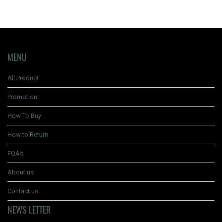
MENU
All Product
Promotion
How To Buy
How to Return
FQAs
About us
Contact us
NEWS LETTER