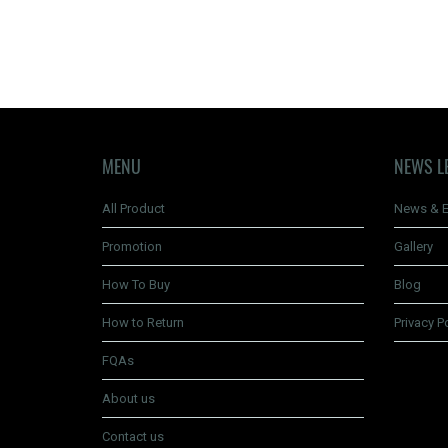
MENU
NEWS L
All Product
News & E
Promotion
Gallery
How To Buy
Blog
How to Return
Privacy P
FQAs
About us
Contact us