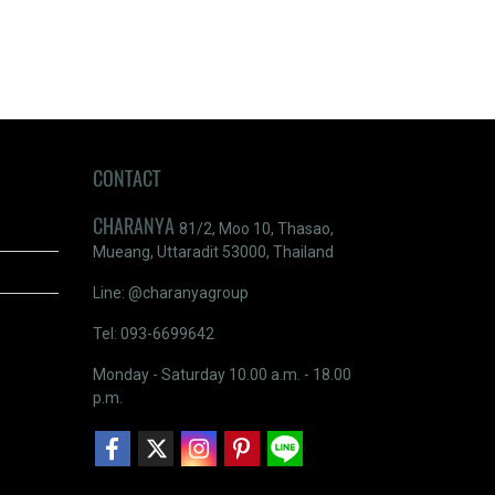
CONTACT
CHARANYA
81/2, Moo 10, Thasao,
Mueang, Uttaradit 53000, Thailand
Line: @charanyagroup
Tel: 093-6699642
Monday - Saturday 10.00 a.m. - 18.00
p.m.