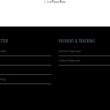
เปรียบเทียบ
ETTER
PAYMENT & TRACKING
vent
Inform Payment
Online Payment
olicy