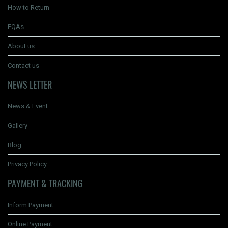
How to Return
FQAs
About us
Contact us
NEWS LETTER
News & Event
Gallery
Blog
Privacy Policy
PAYMENT & TRACKING
Inform Payment
Online Payment