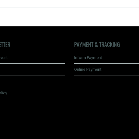
ETTER
PAYMENT & TRACKING
vent
Inform Payment
Online Payment
olicy