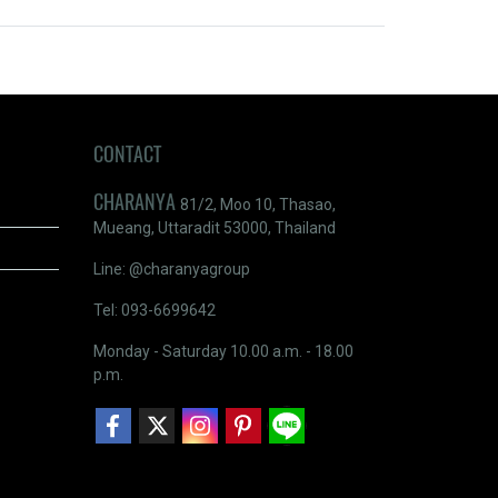
CONTACT
CHARANYA
81/2, Moo 10, Thasao,
Mueang, Uttaradit 53000, Thailand
Line: @charanyagroup
Tel: 093-6699642
Monday - Saturday 10.00 a.m. - 18.00
p.m.