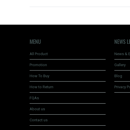
MENU
NEWS L
All Product
News & E
Promotion
Gallery
How To Buy
Blog
How to Return
Privacy P
FQAs
About us
Contact us