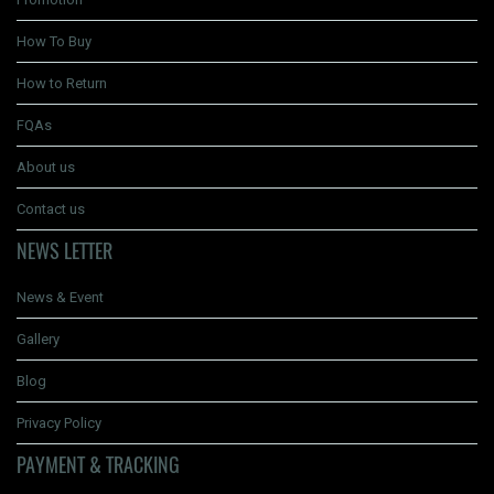
How To Buy
How to Return
FQAs
About us
Contact us
NEWS LETTER
News & Event
Gallery
Blog
Privacy Policy
PAYMENT & TRACKING