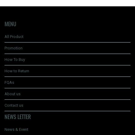
MENU
All Product
Promotion
How To Buy
How to Return
FQAs
About us
Contact us
NEWS LETTER
News & Event