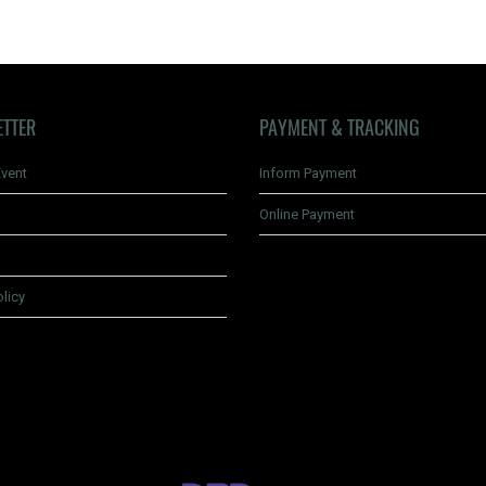
ETTER
PAYMENT & TRACKING
vent
Inform Payment
Online Payment
olicy