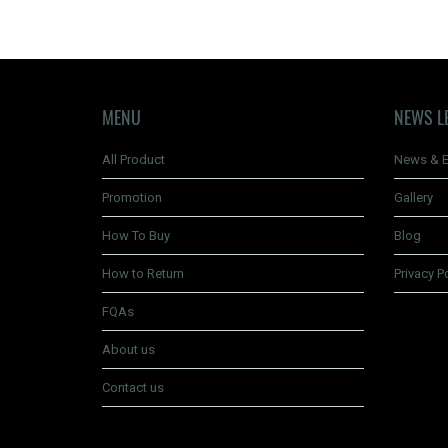
MENU
NEWS L
All Product
News & E
Promotion
Gallery
How To Buy
Blog
How to Return
Privacy P
FQAs
About us
Contact us