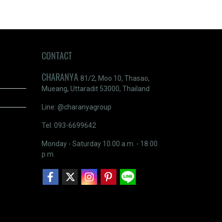
CONTACT
CHARANYA
81/2, Moo 10, Thasao,
Mueang, Uttaradit 53000, Thailand
Line: @charanyagroup
Tel: 093-6699642
Monday - Saturday 10.00 a.m. - 18.00
p.m.