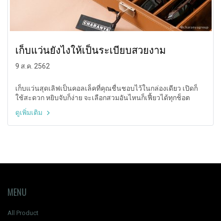
เก็บแว่นยังไงให้เป็นระเบียบสวยงาม
9 ส.ค. 2562
เก็บแว่นสุดเลิฟเป็นคอลเล็คที่คุณชื่นชอบไว้ในกล่องเดียว เปิดก็
ใช้สะดวก หยิบจับก็ง่าย จะเลือกสวมอันไหนก็เฟี้ยวได้ทุกช็อต
ดูเพิ่มเติม
MENU
All Product