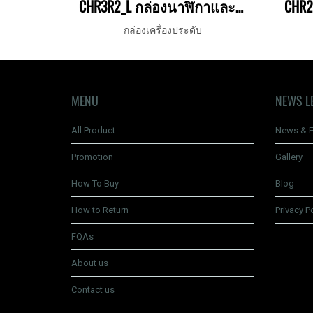
CHR3R2_L กล่องนาฬิกาและแหวน
CHR2
กล่องเครื่องประดับ
MENU
NEWS L
All Product
News & E
Promotion
Gallery
How To Buy
Blog
How to Return
Privacy P
FQAs
About us
Contact us