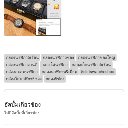
กล่องนาฬิกา5เรือน
กล่องนาฬิกา5ช่อง
กล่องนาฬิกาช่องใหญ่
กล่องนาฬิกางานดี
กล่องใส่นาฬิกา
กล่องเก็บนาฬิกา5เรือน
กล่องสะสมนาฬิกา
กล่องนาฬิกาพรีเมี่ยม
5slotswatchesbox
กล่องใส่นาฬิกา5ช่อง
กล่อง5ช่อง
อัลบั้มเกี่ยวข้อง
ไม่มีอัลบั้มที่เกี่ยวข้อง